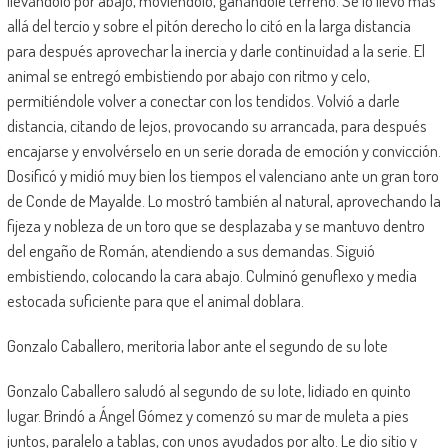
llevándolo por abajo, moviéndolo, ganándole terreno. Se lo llevó más
allá del tercio y sobre el pitón derecho lo citó en la larga distancia
para después aprovechar la inercia y darle continuidad a la serie. El
animal se entregó embistiendo por abajo con ritmo y celo,
permitiéndole volver a conectar con los tendidos. Volvió a darle
distancia, citando de lejos, provocando su arrancada, para después
encajarse y envolvérselo en un serie dorada de emoción y convicción.
Dosificó y midió muy bien los tiempos el valenciano ante un gran toro
de Conde de Mayalde. Lo mostró también al natural, aprovechando la
fijeza y nobleza de un toro que se desplazaba y se mantuvo dentro
del engaño de Román, atendiendo a sus demandas. Siguió
embistiendo, colocando la cara abajo. Culminó genuflexo y media
estocada suficiente para que el animal doblara.
Gonzalo Caballero, meritoria labor ante el segundo de su lote
Gonzalo Caballero saludó al segundo de su lote, lidiado en quinto
lugar. Brindó a Ángel Gómez y comenzó su mar de muleta a pies
juntos, paralelo a tablas, con unos ayudados por alto. Le dio sitio y