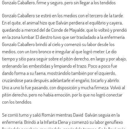
Gonzalo Caballero, firme y seguro, pero sin llegar a los tendidos
Gonzalo Caballero se estiró en los medios con el tercero de la tarde.
En el quite, el animal hizo que Galván perdiera el equilibrio y cayera,
quedando a merced del de Conde de Mayalde, que lo volteó y prendió
en la zona lumbar. El diestro tuvo que ser trasladado a la enfermería.
Gonzalo Caballero brindó al cielo y comenzó su labor desde los
medios, con un toro bronco e irregular al que logró meter. Le dio
tiempo y sitio para seguir sobre el pitón derecho, en largo y por abajo,
ordenando las embestidas y limpiando el trazo. Poco a poco fue
dando forma a su faena, mostrándolo también por el izquierdo,
cruzándose para después adelantarle el engaño, tocarlo y abrirlo.
Uno a uno lo fue pasando, con disposición y mucha firmeza. Volvió al
pitón derecho, pero no había emoción, por lo que no logró conectar
con los tendidos.
Se corrió turno y salió Román mientras David Galván seguía en la
enfermería. Brindó a la Infanta Elena y comenzó su labor genuflexo