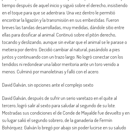
tiempo después de aquel inicio y siguió sobre el derecho, insistiendo
en el toque para que se adentrara. Una vez dentro le permitió
encontrar la ligazón y la transmisión en sus embestidas. Fueron
breves las tandas desarrolladas, muy medidas, dándole sitio entre
ellas para dosificar al animal. Continuó sobre el pitón derecho,
tocando y deslizando, aunque sin evitar que el animal se le parase o
metiera por dentro. Decidió cambiar al natural, pasándolo a pies
juntos y continuando con un trazo largo. No logró conectar con los
tendidos ni redondear una labor meritoria ante un toro venido a
menos. Culminó por manoletinas y falló con el acero.
David Galván, sin opciones ante el complejo sexto
David Galván, después de sufrir un serio varetazo en el quite al
tercero, logró salir al sexto para saludar al segundo de su lote.
Mostradas sus condiciones el de Conde de Mayalde fue devuelto y en
su lugar salió el segundo sobrero, de la ganadería de Fermín
Bohórquez. Galván lo bregó por abajo sin poder lucirse en su saludo