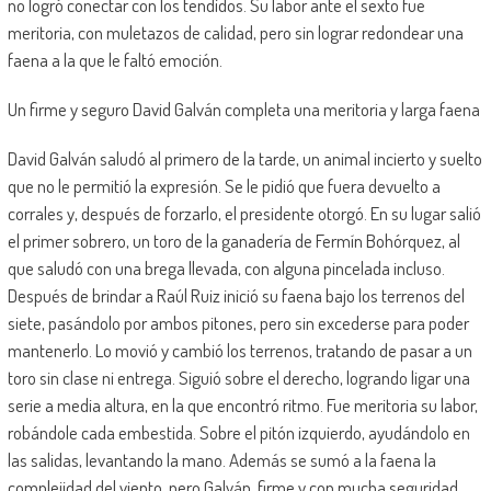
no logró conectar con los tendidos. Su labor ante el sexto fue
meritoria, con muletazos de calidad, pero sin lograr redondear una
faena a la que le faltó emoción.
Un firme y seguro David Galván completa una meritoria y larga faena
David Galván saludó al primero de la tarde, un animal incierto y suelto
que no le permitió la expresión. Se le pidió que fuera devuelto a
corrales y, después de forzarlo, el presidente otorgó. En su lugar salió
el primer sobrero, un toro de la ganadería de Fermín Bohórquez, al
que saludó con una brega llevada, con alguna pincelada incluso.
Después de brindar a Raúl Ruiz inició su faena bajo los terrenos del
siete, pasándolo por ambos pitones, pero sin excederse para poder
mantenerlo. Lo movió y cambió los terrenos, tratando de pasar a un
toro sin clase ni entrega. Siguió sobre el derecho, logrando ligar una
serie a media altura, en la que encontró ritmo. Fue meritoria su labor,
robándole cada embestida. Sobre el pitón izquierdo, ayudándolo en
las salidas, levantando la mano. Además se sumó a la faena la
complejidad del viento, pero Galván, firme y con mucha seguridad