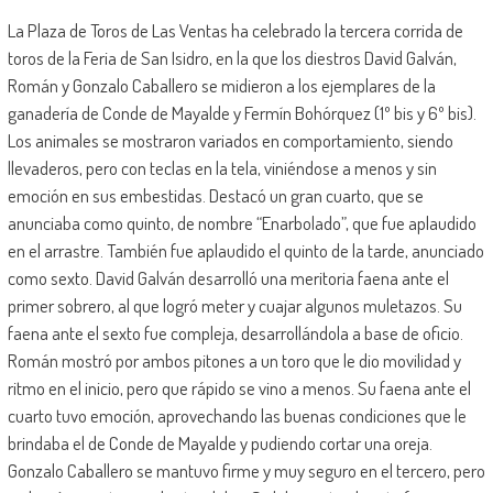
La Plaza de Toros de Las Ventas ha celebrado la tercera corrida de
toros de la Feria de San Isidro, en la que los diestros David Galván,
Román y Gonzalo Caballero se midieron a los ejemplares de la
ganadería de Conde de Mayalde y Fermín Bohórquez (1º bis y 6º bis).
Los animales se mostraron variados en comportamiento, siendo
llevaderos, pero con teclas en la tela, viniéndose a menos y sin
emoción en sus embestidas. Destacó un gran cuarto, que se
anunciaba como quinto, de nombre “Enarbolado”, que fue aplaudido
en el arrastre. También fue aplaudido el quinto de la tarde, anunciado
como sexto. David Galván desarrolló una meritoria faena ante el
primer sobrero, al que logró meter y cuajar algunos muletazos. Su
faena ante el sexto fue compleja, desarrollándola a base de oficio.
Román mostró por ambos pitones a un toro que le dio movilidad y
ritmo en el inicio, pero que rápido se vino a menos. Su faena ante el
cuarto tuvo emoción, aprovechando las buenas condiciones que le
brindaba el de Conde de Mayalde y pudiendo cortar una oreja.
Gonzalo Caballero se mantuvo firme y muy seguro en el tercero, pero