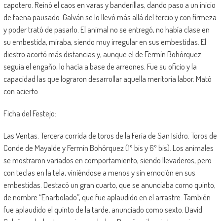
capotero. Reinó el caos en varas y banderillas, dando paso a un inicio
de faena pausado. Galván se lo llevó más allá del tercio y con firmeza
y poder trató de pasarlo. El animal no se entregó, no había clase en
su embestida, miraba, siendo muy irregular en sus embestidas. El
diestro acortó más distancias y, aunque el de Fermín Bohórquez
seguía el engaño, lo hacía a base de arreones. Fue su oficio y la
capacidad las que lograron desarrollar aquella meritoria labor. Mató
con acierto.
Ficha del Festejo:
Las Ventas. Tercera corrida de toros de la Feria de San Isidro. Toros de
Conde de Mayalde y Fermín Bohórquez (1º bis y 6º bis). Los animales
se mostraron variados en comportamiento, siendo llevaderos, pero
con teclas en la tela, viniéndose a menos y sin emoción en sus
embestidas. Destacó un gran cuarto, que se anunciaba como quinto,
de nombre “Enarbolado”, que fue aplaudido en el arrastre. También
fue aplaudido el quinto de la tarde, anunciado como sexto. David