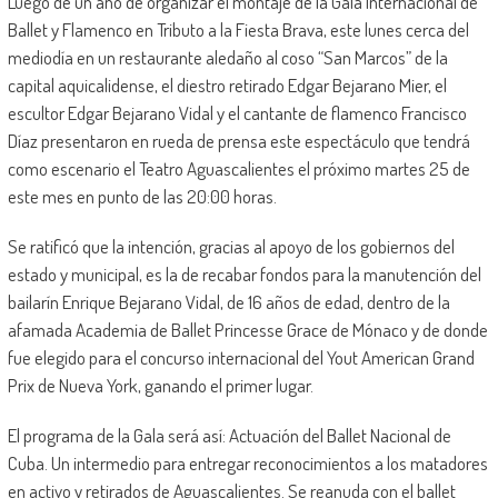
Luego de un año de organizar el montaje de la Gala Internacional de
Ballet y Flamenco en Tributo a la Fiesta Brava, este lunes cerca del
mediodía en un restaurante aledaño al coso “San Marcos” de la
capital aquicalidense, el diestro retirado Edgar Bejarano Mier, el
escultor Edgar Bejarano Vidal y el cantante de flamenco Francisco
Díaz presentaron en rueda de prensa este espectáculo que tendrá
como escenario el Teatro Aguascalientes el próximo martes 25 de
este mes en punto de las 20:00 horas.
Se ratificó que la intención, gracias al apoyo de los gobiernos del
estado y municipal, es la de recabar fondos para la manutención del
bailarín Enrique Bejarano Vidal, de 16 años de edad, dentro de la
afamada Academia de Ballet Princesse Grace de Mónaco y de donde
fue elegido para el concurso internacional del Yout American Grand
Prix de Nueva York, ganando el primer lugar.
El programa de la Gala será así: Actuación del Ballet Nacional de
Cuba. Un intermedio para entregar reconocimientos a los matadores
en activo y retirados de Aguascalientes. Se reanuda con el ballet