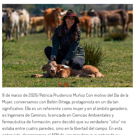
8 de marzo de 2026/Patricia Prudencio Muñoz Con motivo del Día de la
Mujer, conversamos con Belén Ortega, protagonista en un día tan
significativo. Ella es un referente como mujer y en el ámbito ganadero,
es Ingeniera de Caminos, licenciada en Ciencias Ambientales y
Farmacéutica de formación, pero decidió que su verdadero "sitio" no
estaba entre cuatro paredes, sino en la libertad del campo. En esta
entrevista, desgranamos el ADN de una ganadera que entiende su