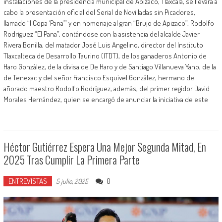
instalaciones de la presidencia municipal de Apizaco, Tlaxcala, se llevara a
cabo la presentación oficial del Serial de Novilladas sin Picadores,
llamado “I Copa ‘Pana’” y en homenaje al gran “Brujo de Apizaco”, Rodolfo
Rodríguez “El Pana”, contándose con la asistencia del alcalde Javier
Rivera Bonilla, del matador José Luis Angelino, director del Instituto
Tlaxcalteca de Desarrollo Taurino (ITDT), de los ganaderos Antonio de
Haro González, de la divisa de De Haro y de Santiago Villanueva Yano, de la
de Tenexac y del señor Francisco Esquivel González, hermano del
añorado maestro Rodolfo Rodríguez, además, del primer regidor David
Morales Hernández, quien se encargó de anunciar la iniciativa de este
Héctor Gutiérrez Espera Una Mejor Segunda Mitad, En
2025 Tras Cumplir La Primera Parte
ENTREVISTAS
0
5 julio, 2025