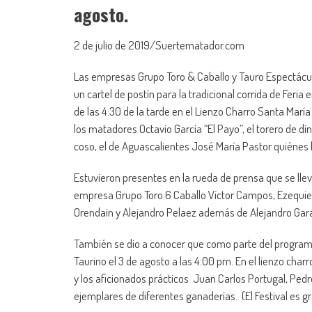
agosto.
2 de julio de 2019/Suertematador.com
Las empresas Grupo Toro & Caballo y Tauro Espectácu
un cartel de postín para la tradicional corrida de Feria
de las 4:30 de la tarde en el Lienzo Charro Santa Marí
los matadores Octavio García “El Payo”, el torero de di
coso, el de Aguascalientes José María Pastor quiénes 
Estuvieron presentes en la rueda de prensa que se llev
empresa Grupo Toro 6 Caballo Víctor Campos, Ezequie
Orendain y Alejandro Pelaez además de Alejandro Garay
También se dio a conocer que como parte del programa
Taurino el 3 de agosto a las 4:00 pm. En el lienzo char
y los aficionados prácticos Juan Carlos Portugal, Pedr
ejemplares de diferentes ganaderías. (El Festival es gr