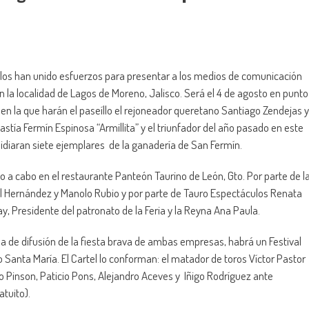
los han unido esfuerzos para presentar a los medios de comunicación
 en la localidad de Lagos de Moreno, Jalisco. Será el 4 de agosto en punto
a en la que harán el paseíllo el rejoneador queretano Santiago Zendejas y
nastía Fermín Espinosa “Armillita” y el triunfador del año pasado en este
lidiaran siete ejemplares de la ganadería de San Fermín.
o a cabo en el restaurante Panteón Taurino de León, Gto. Por parte de l
l Hernández y Manolo Rubio y por parte de Tauro Espectáculos Renata
, Presidente del patronato de la Feria y la Reyna Ana Paula.
 de difusión de la fiesta brava de ambas empresas, habrá un Festival
ro Santa María. El Cartel lo conforman: el matador de toros Víctor Pastor
o Pinson, Paticio Pons, Alejandro Aceves y Iñigo Rodríguez ante
atuito).