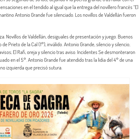
nsaciones en el tendido al igual que la entrega del novillero francés “El
mantino Antonio Grande fue silenciado. Los novillos de Valdellán fueron
aza. Novillos de Valdellán, desiguales de presentación y juego. Buenos
 de Prieto de la Cal (1°), inválido. Antonio Grande, silencio y silencio;
visos; El Rafi, oreja y silencio tras aviso. Incidentes Se desmonteraron
ado en el 5°. Antonio Grande fue atendido tras la lidia del 4° de una
no izquierda que precisó sutura.