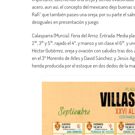
acero, aun así, el concepto del mexicano dejo buenas se
Rafi” que también paseo una oreja, por su parte el sal
desiguales en presentación y juego.
Calasparra (Murcia). Feria del Arroz. Entrada: Media pl
2°, 3° y 5°, rajado el 4º, y manso y sin clase el 6°; y uno
Héctor Gutiérrez, oreja y ovación con saludos tras dos a
en el 3º Morenito de Arles y David Sánchez; y Jesús Agu
herida producida por el estoque en dos dedos de la ma