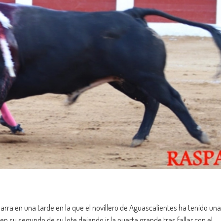
parra en una tarde en la que el novillero de Aguascalientes ha tenido una
 su segundo de su lote dejando ir la puerta grande tras fallar con el