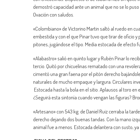
demostró capacidad ante un animal que no se lo puso fá
Ovación con saludos.
«Colombiano» de Victorino Martin saltó al ruedo en cua
embestida y con el que Pinar tuvo que tirar de oficio 
pitones, jugándose el tipo. Media estocada de efecto fu
«Alabastro» salió en quinto lugar y Rubén Pinar lo reci
tercio. Quitó por chicuelinas rematado con una revolera
cimentó una gran faena por el pitón derecho bajándole 
naturales de mucho empaque y largura. Circulares inverti
Estocada hasta la bola en el sitio. Aplausos al toro en e
¿Seguirá esta sintonía cuando vengan las figuras? Br
«Artesano» con 543 kg. de Daniel Ruiz cerraba la tarde 
derecho dejando dos buenas tandas. Con la mano izquierd
animal fue a menos. Estocada delantera con susto, ya 