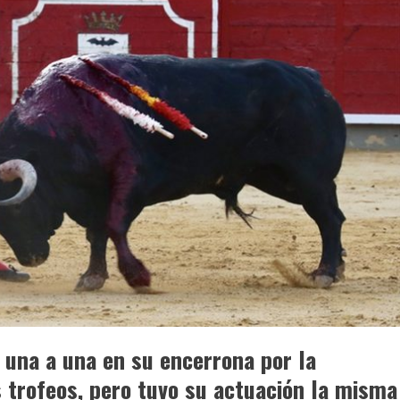
s una a una en su encerrona por la
s trofeos, pero tuvo su actuación la misma