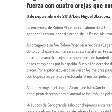
fuerza con cuatro orejas que con
8 de septiembre de 2019/Luis Miguel Blázquez
La encerrona de Rubén Pinar abría el abono de la Feria 
ganaderías como, por este orden, de La Reina, Alcurruc
A portagayola se fue Rubén Pinar para recibir a «Lagart
Quitó por chicuelinas intercaladas con tafalleras. Previ
desmonteraron tras ejecutar buen tercio de banderillas
pases cambiados por la espalda. Buen pitón derecho d
placer. Por el pitón izquierdo se vieron los mejores pa
con luquecinas y mató de estocada. Oreja con petición 
Astifino y muy en el tipo de Alcurrucén fue «Cumbrenegr
por el pitón derecho pero el animal se lastimó una pata 
«Náutico» de Garcigrande salió por chiqueros en tercer
con chicuelinas. Dispuesto el de tobarra hizo un quite ll