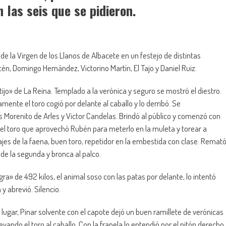
 las seis que se pidieron.
de la Virgen de los Llanos de Albacete en un festejo de distintas
én, Domingo Hernández, Victorino Martín, El Tajo y Daniel Ruiz.
ijo» de La Reina. Templado a la verónica y seguro se mostró el diestro.
amente el toro cogió por delante al caballo y lo derribó. Se
 Morenito de Arles y Victor Candelas. Brindó al público y comenzó con
el toro que aprovechó Rubén para meterlo en la muleta y torear a
sajes de la faena, buen toro, repetidor en la embestida con clase. Remat
de la segunda y bronca al palco.
a» de 492 kilos, el animal soso con las patas por delante, lo intentó
y abrevió. Silencio.
 lugar, Pinar solvente con el capote dejó un buen ramillete de verónicas
evando el toro al caballo. Con la franela lo entendió por el pitón derecho,