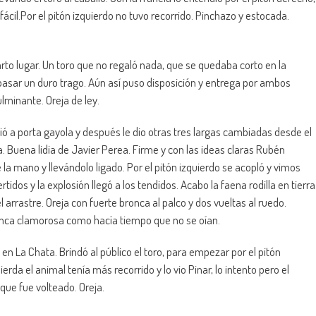
cil.Por el pitón izquierdo no tuvo recorrido. Pinchazo y estocada.
rto lugar. Un toro que no regaló nada, que se quedaba corto en la
y pasar un duro trago. Aún así puso disposición y entrega por ambos
lminante. Oreja de ley.
bió a porta gayola y después le dio otras tres largas cambiadas desde el
. Buena lidia de Javier Perea. Firme y con las ideas claras Rubén
la mano y llevándolo ligado. Por el pitón izquierdo se acopló y vimos
dos y la explosión llegó a los tendidos. Acabo la faena rodilla en tierra
l arrastre. Oreja con fuerte bronca al palco y dos vueltas al ruedo.
onca clamorosa como hacía tiempo que no se oían.
en La Chata. Brindó al público el toro, para empezar por el pitón
a el animal tenía más recorrido y lo vio Pinar, lo intento pero el
que fue volteado. Oreja.