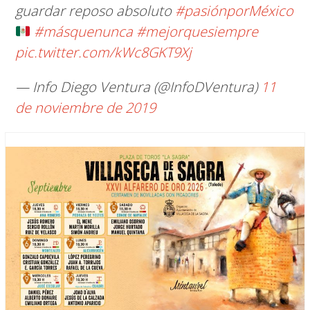
guardar reposo absoluto
#pasiónporMéxico
#másquenunca
#mejorquesiempre
pic.twitter.com/kWc8GKT9Xj
— Info Diego Ventura (@InfoDVentura)
11
de noviembre de 2019