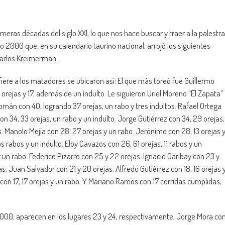
imeras décadas del siglo XXI, lo que nos hace buscar y traer a la palestra
2000 que, en su calendario taurino nacional, arrojó los siguientes
 Carlos Kreimerman.
fiere a los matadores se ubicaron así: El que más toreó fue Guillermo
 orejas y 17, además de un indulto. Le siguieron Uriel Moreno “El Zapata”
omán con 40, logrando 37 orejas, un rabo y tres indultos. Rafael Ortega
con 34, 33 orejas, un rabo y un indulto. Jorge Gutiérrez con 34, 29 orejas,
s. Manolo Mejía con 28, 27 orejas y un rabo. Jerónimo con 28, 13 orejas 
s rabos y un indulto. Eloy Cavazos con 26, 61 orejas, 11 rabos y un
y un rabo. Federico Pizarro con 25 y 22 orejas. Ignacio Garibay con 23 y
s. Juan Salvador con 21 y 20 orejas. Alfredo Gutiérrez con 18, 16 orejas 
con 17, 17 orejas y un rabo. Y Mariano Ramos con 17 corridas cumplidas,
2000, aparecen en los lugares 23 y 24, respectivamente, Jorge Mora co