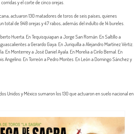
 corridas y el corte de cinco orejas.
icana, actuaron 130 matadores de toros de seis países, quienes
 total de 948 orejas y 47 rabos, además del indulto de 14 bureles.
lberto Huerta. En Tequisquiapan a Jorge San Román. En Saltillo a
uascalientes a Gerardo Gaya. En Juriquilla a Alejandro Martínez Vértiz.
a. En Monterrey a José Daniel Ayala. En Morelia a Cirilo Bernal. En
uis Angelino. En Torreón a Pedro Montes. En León a Domingo Sánchez y
ados Unidos y México sumaron los 130 que actuaron en suelo nacional en