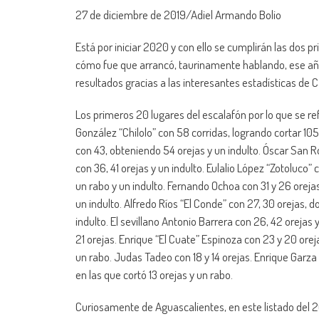
27 de diciembre de 2019/Adiel Armando Bolio
Está por iniciar 2020 y con ello se cumplirán las dos pr
cómo fue que arrancó, taurinamente hablando, ese año 
resultados gracias a las interesantes estadísticas de
Los primeros 20 lugares del escalafón por lo que se re
González “Chilolo” con 58 corridas, logrando cortar 105
con 43, obteniendo 54 orejas y un indulto. Óscar San R
con 36, 41 orejas y un indulto. Eulalio López “Zotoluco” 
un rabo y un indulto. Fernando Ochoa con 31 y 26 oreja
un indulto. Alfredo Ríos “El Conde” con 27, 30 orejas, do
indulto. El sevillano Antonio Barrera con 26, 42 orejas 
21 orejas. Enrique “El Cuate” Espinoza con 23 y 20 oreja
un rabo. Judas Tadeo con 18 y 14 orejas. Enrique Garza 
en las que cortó 13 orejas y un rabo.
Curiosamente de Aguascalientes, en este listado del 