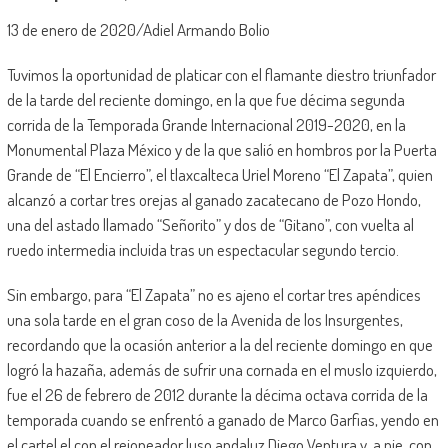
13 de enero de 2020/Adiel Armando Bolio
Tuvimos la oportunidad de platicar con el flamante diestro triunfador
de la tarde del reciente domingo, en la que fue décima segunda
corrida de la Temporada Grande Internacional 2019-2020, en la
Monumental Plaza México y de la que salió en hombros por la Puerta
Grande de “El Encierro”, el tlaxcalteca Uriel Moreno “El Zapata”, quien
alcanzó a cortar tres orejas al ganado zacatecano de Pozo Hondo,
una del astado llamado “Señorito” y dos de “Gitano”, con vuelta al
ruedo intermedia incluida tras un espectacular segundo tercio.
Sin embargo, para “El Zapata” no es ajeno el cortar tres apéndices
una sola tarde en el gran coso de la Avenida de los Insurgentes,
recordando que la ocasión anterior a la del reciente domingo en que
logró la hazaña, además de sufrir una cornada en el muslo izquierdo,
fue el 26 de febrero de 2012 durante la décima octava corrida de la
temporada cuando se enfrentó a ganado de Marco Garfias, yendo en
el cartel el con el rejoneador luso andaluz Diego Ventura y, a pie, con