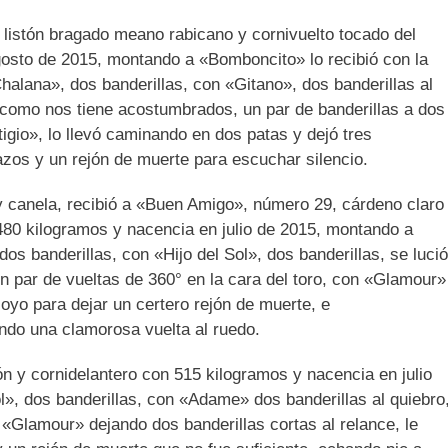
 listón bragado meano rabicano y cornivuelto tocado del
osto de 2015, montando a «Bomboncito» lo recibió con la
Chalana», dos banderillas, con «Gitano», dos banderillas al
a como nos tiene acostumbrados, un par de banderillas a dos
igio», lo llevó caminando en dos patas y dejó tres
hazos y un rejón de muerte para escuchar silencio.
y canela, recibió a «Buen Amigo», número 29, cárdeno claro
80 kilogramos y nacencia en julio de 2015, montando a
dos banderillas, con «Hijo del Sol», dos banderillas, se lució
un par de vueltas de 360° en la cara del toro, con «Glamour»
Hoyo para dejar un certero rejón de muerte, e
ando una clamorosa vuelta al ruedo.
ón y cornidelantero con 515 kilogramos y nacencia en julio
ol», dos banderillas, con «Adame» dos banderillas al quiebro
«Glamour» dejando dos banderillas cortas al relance, le