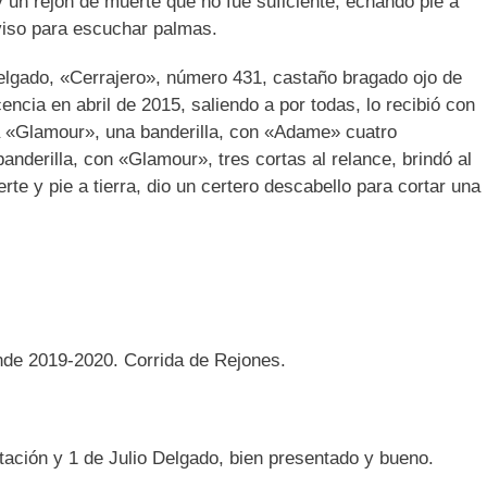
 un rejón de muerte que no fue suficiente, echando pie a
aviso para escuchar palmas.
 Delgado, «Cerrajero», número 431, castaño bragado ojo de
ncia en abril de 2015, saliendo a por todas, lo recibió con
a «Glamour», una banderilla, con «Adame» cuatro
anderilla, con «Glamour», tres cortas al relance, brindó al
rte y pie a tierra, dio un certero descabello para cortar una
nde 2019-2020. Corrida de Rejones.
tación y 1 de Julio Delgado, bien presentado y bueno.