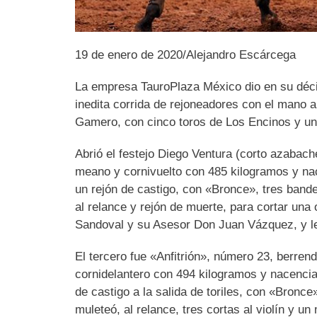
19 de enero de 2020/Alejandro Escárcega
La empresa TauroPlaza México dio en su déc
inedita corrida de rejoneadores con el mano a
Gamero, con cinco toros de Los Encinos y uno 
Abrió el festejo Diego Ventura (corto azabac
meano y cornivuelto con 485 kilogramos y n
un rejón de castigo, con «Bronce», tres bander
al relance y rejón de muerte, para cortar un
Sandoval y su Asesor Don Juan Vázquez, y le e
El tercero fue «Anfitrión», número 23, berre
cornidelantero con 494 kilogramos y nacencia
de castigo a la salida de toriles, con «Bronce»
muleteó, al relance, tres cortas al violín y u