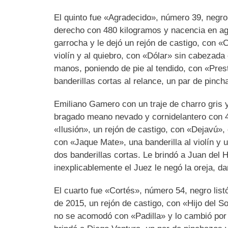
El quinto fue «Agradecido», número 39, negro
derecho con 480 kilogramos y nacencia en ag
garrocha y le dejó un rejón de castigo, con «
violín y al quiebro, con «Dólar» sin cabezad
manos, poniendo de pie al tendido, con «Prest
banderillas cortas al relance, un par de pinc
Emiliano Gamero con un traje de charro gris 
bragado meano nevado y cornidelantero con 4
«Ilusión», un rejón de castigo, con «Dejavú», 
con «Jaque Mate», una banderilla al violín y 
dos banderillas cortas. Le brindó a Juan del 
inexplicablemente el Juez le negó la oreja, d
El cuarto fue «Cortés», número 54, negro list
de 2015, un rejón de castigo, con «Hijo del S
no se acomodó con «Padilla» y lo cambió por 