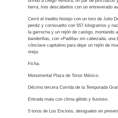
brindó a Diego Ventura, un par de pinchazos y
tierra, tres descabellos con un entreverado 
Cerró el inedito festejo con un toro de Julio
perdiz y cornivuelto con 557 kilogramos y nace
la garrocha y un rejón de castigo, montando 
banderillas, con «Padilla» sin cabezada, una b
cónclave capitalino para dejar un rejón de mue
oreja.
Ficha.
Monumental Plaza de Toros México.
Décimo tercera Corrida de la Temporada Gra
Entrada mala con clima gélido y lluvioso.
5 toros de Los Encinos, desiguales en presen