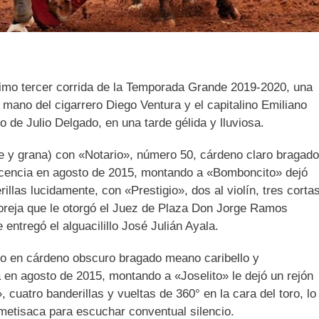
imo tercer corrida de la Temporada Grande 2019-2020, una
 mano del cigarrero Diego Ventura y el capitalino Emiliano
de Julio Delgado, en una tarde gélida y lluviosa.
he y grana) con «Notario», número 50, cárdeno claro bragado
acencia en agosto de 2015, montando a «Bomboncito» dejó
illas lucidamente, con «Prestigio», dos al violín, tres corta
a oreja que le otorgó el Juez de Plaza Don Jorge Ramos
ntregó el alguacilillo José Julián Ayala.
ndo en cárdeno obscuro bragado meano caribello y
 en agosto de 2015, montando a «Joselito» le dejó un rejón
, cuatro banderillas y vueltas de 360° en la cara del toro, lo
n metisaca para escuchar conventual silencio.