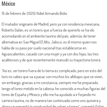
México
15 de febrero de 2020/Adiel Armando Bolio
El matador originario de Madrid, pero ya con residencia mexicana,
Roberto Galán, es un torero que a fuerza de quererlo se ha ido
acomodando en el ambiente taurino del país, además de tener
alternativa en San Miguel El Alto, Jalisco, es él mismo quien nos
habla de su paso por suelo nacional tras establecerse en
Aguascalientes, casado con una mujer y ya con dos hijas, las tres
acalitenses y de que recientemente reanudó su trayectoria torera.
“Así es, ser torero fuera de tu tierra es complicado, pero en esto del
toro no sabes que va a pasar, son muchos los altibajos que se viven,
sin embargo, gracias a mi constancia, siempre me he preparado,
tengo el toreo metido en la cabeza, he conocido a muchas figuras del
toreo de España y México y ello me ha ayudado a ir forjando mi
carrera taurina, no de manera tan continuada como uno quisiera y
ahora se presentó la oportunidad de volver a torear”, comentó Galán.