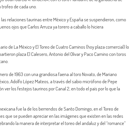
n trofeo de cada uno.
 las relaciones taurinas entre México y España se suspendieron, como
enos ojos que Carlos Arruza ya torero a caballo lo hiciera
rio de La México y El Toreo de Cuatro Caminos (hoy plaza comercial) lo
partieron plaza El Calesero, Antonio del Olivar y Paco Camino con toros
cano.
enero de 1963 con una grandiosa faena al toro Novato, de Mariano
éxico, Adolfo López Mateos, a través del sabio micrófono de Pepe
ver los festejos taurinos por Canal 2, en todo el país por lo que la
 mexicana fue la de los berrendos de Santo Domingo, en el Toreo de
tes que se pueden apreciar en las imágenes que existen en las redes
brando la manera de interpretar el toreo del andaluz y del “romance”