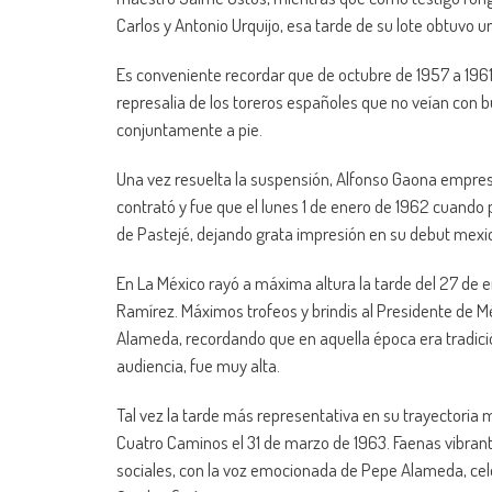
Carlos y Antonio Urquijo, esa tarde de su lote obtuvo u
Es conveniente recordar que de octubre de 1957 a 1961
represalia de los toreros españoles que no veían con bu
conjuntamente a pie.
Una vez resuelta la suspensión, Alfonso Gaona empresa
contrató y fue que el lunes 1 de enero de 1962 cuando 
de Pastejé, dejando grata impresión en su debut mexi
En La México rayó a máxima altura la tarde del 27 de 
Ramírez. Máximos trofeos y brindis al Presidente de M
Alameda, recordando que en aquella época era tradición 
audiencia, fue muy alta.
Tal vez la tarde más representativa en su trayectoria
Cuatro Caminos el 31 de marzo de 1963. Faenas vibran
sociales, con la voz emocionada de Pepe Alameda, cele