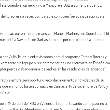
leta cuando el camero vino a México, en 1962 a sumar partidarios.
 del toreo, era a veces comparable con quién fue su inspiración para
o vimos actuar en mano a mano con Manolo Martínez, en Querétaro el 18
umentó a Navideño de Garfias, toro que por cierto brindó a Lorenzo
o con Julio Téllez lo entrevistamos para el programa Toros y Toreros y
a expresarse sin tapujos y recientemente en una entrevista en España dio
tar perros y abandonar a los padres en las residencias de ancianos”
toreo y siempre será oportuno recordar momentos inolvidables de su
s que el mundo ha tenido, nació en Camas el 14 de diciembre de 1940 y
en 1954.
e el 17 de abril de 1960 en Valencia, España, llevando como padrino al
ó Juan García «Mondeño», con el toro Mandarín, de la ganadería de