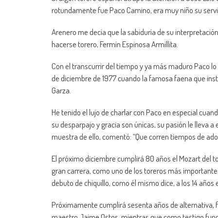
rotundamente fue Paco Camino, era muy niño su servil
Arenero me decía que la sabiduría de su interpretación
hacerse torero, Fermín Espinosa Armillita.
Con el transcurrir del tiempo y ya más maduro Paco l
de diciembre de 1977 cuando la famosa faena que instr
Garza.
He tenido el lujo de charlar con Paco en especial cuand
su desparpajo y gracia son únicas, su pasión le lleva 
muestra de ello, comentó: “Que corren tiempos de adop
El próximo diciembre cumplirá 80 años el Mozart del 
gran carrera, como uno de los toreros más importante
debuto de chiquillo, como él mismo dice, a los 14 años 
Próximamente cumplirá sesenta años de alternativa, fu
maestro Jaime Ostos, mientras que como testigo fungi