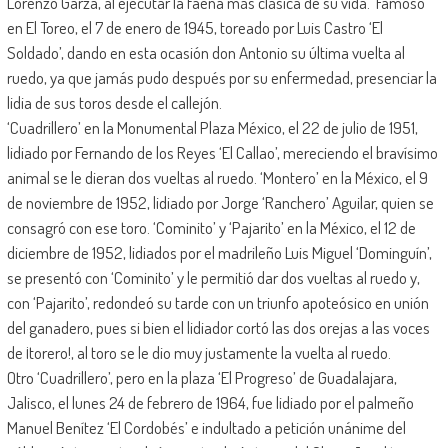
Lorenzo Garza, al ejecutar la faena más clásica de su vida. ‘Famoso’
en El Toreo, el 7 de enero de 1945, toreado por Luis Castro ‘El
Soldado’, dando en esta ocasión don Antonio su última vuelta al
ruedo, ya que jamás pudo después por su enfermedad, presenciar la
lidia de sus toros desde el callejón.
‘Cuadrillero’ en la Monumental Plaza México, el 22 de julio de 1951,
lidiado por Fernando de los Reyes ‘El Callao’, mereciendo el bravísimo
animal se le dieran dos vueltas al ruedo. ‘Montero’ en la México, el 9
de noviembre de 1952, lidiado por Jorge ‘Ranchero’ Aguilar, quien se
consagró con ese toro. ‘Cominito’ y ‘Pajarito’ en la México, el 12 de
diciembre de 1952, lidiados por el madrileño Luis Miguel ‘Dominguín’,
se presentó con ‘Cominito’ y le permitió dar dos vueltas al ruedo y,
con ‘Pajarito’, redondeó su tarde con un triunfo apoteósico en unión
del ganadero, pues si bien el lidiador cortó las dos orejas a las voces
de ¡torero!, al toro se le dio muy justamente la vuelta al ruedo.
Otro ‘Cuadrillero’, pero en la plaza ‘El Progreso’ de Guadalajara,
Jalisco, el lunes 24 de febrero de 1964, fue lidiado por el palmeño
Manuel Benítez ‘El Cordobés’ e indultado a petición unánime del