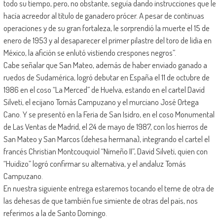
todo su tiempo, pero, no obstante, seguía dando instrucciones que le
hacía acreedor al título de ganadero prócer. A pesar de continuas
operaciones y de su gran fortaleza, le sorprendió la muerte el 15 de
enero de 1953 y al desaparecer el primer pilastre del toro de lidia en
México, la afición se enlutó vistiendo crespones negros”.
Cabe señalar que San Mateo, además de haber enviado ganado a
ruedos de Sudamérica, logró debutar en España el 11 de octubre de
1986 en el coso “La Merced” de Huelva, estando en el cartel David
Silveti, el ecijano Tomás Campuzano y el murciano José Ortega
Cano. Y se presentó en la Feria de San Isidro, en el coso Monumental
de Las Ventas de Madrid, el 24 de mayo de 1987, con los hierros de
San Mateo y San Marcos (dehesa hermana), integrando el cartel el
francés Christian Montcouquiol “Nimeño II”, David Silveti, quien con
“Huidizo” logró confirmar su alternativa, y el andaluz Tomás
Campuzano.
En nuestra siguiente entrega estaremos tocando el teme de otra de
las dehesas de que también fue simiente de otras del país, nos
referimos a la de Santo Domingo.