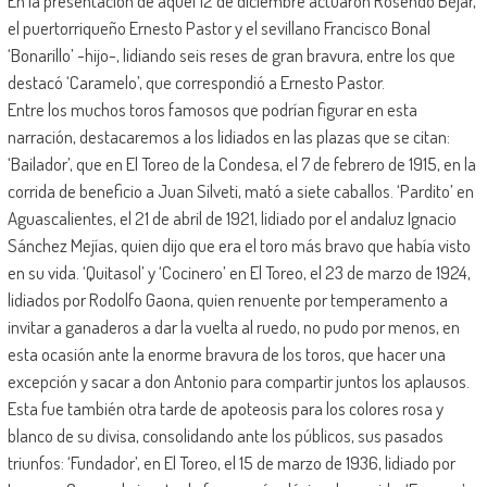
En la presentación de aquel 12 de diciembre actuaron Rosendo Béjar,
el puertorriqueño Ernesto Pastor y el sevillano Francisco Bonal
‘Bonarillo’ -hijo-, lidiando seis reses de gran bravura, entre los que
destacó ‘Caramelo’, que correspondió a Ernesto Pastor.
Entre los muchos toros famosos que podrían figurar en esta
narración, destacaremos a los lidiados en las plazas que se citan:
‘Bailador’, que en El Toreo de la Condesa, el 7 de febrero de 1915, en la
corrida de beneficio a Juan Silveti, mató a siete caballos. ‘Pardito’ en
Aguascalientes, el 21 de abril de 1921, lidiado por el andaluz Ignacio
Sánchez Mejías, quien dijo que era el toro más bravo que había visto
en su vida. ‘Quitasol’ y ‘Cocinero’ en El Toreo, el 23 de marzo de 1924,
lidiados por Rodolfo Gaona, quien renuente por temperamento a
invitar a ganaderos a dar la vuelta al ruedo, no pudo por menos, en
esta ocasión ante la enorme bravura de los toros, que hacer una
excepción y sacar a don Antonio para compartir juntos los aplausos.
Esta fue también otra tarde de apoteosis para los colores rosa y
blanco de su divisa, consolidando ante los públicos, sus pasados
triunfos: ‘Fundador’, en El Toreo, el 15 de marzo de 1936, lidiado por