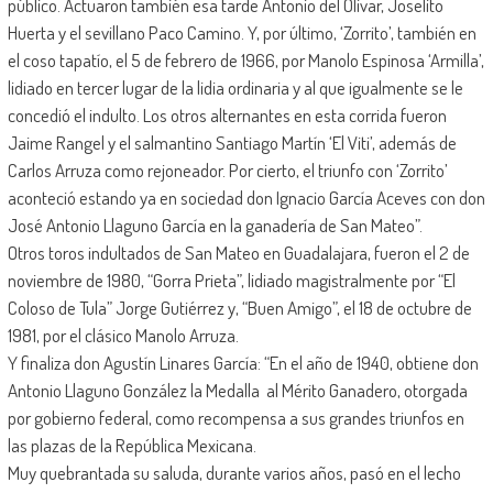
público. Actuaron también esa tarde Antonio del Olivar, Joselito
Huerta y el sevillano Paco Camino. Y, por último, ‘Zorrito’, también en
el coso tapatío, el 5 de febrero de 1966, por Manolo Espinosa ‘Armilla’,
lidiado en tercer lugar de la lidia ordinaria y al que igualmente se le
concedió el indulto. Los otros alternantes en esta corrida fueron
Jaime Rangel y el salmantino Santiago Martín ‘El Viti’, además de
Carlos Arruza como rejoneador. Por cierto, el triunfo con ‘Zorrito’
aconteció estando ya en sociedad don Ignacio García Aceves con don
José Antonio Llaguno García en la ganadería de San Mateo”.
Otros toros indultados de San Mateo en Guadalajara, fueron el 2 de
noviembre de 1980, “Gorra Prieta”, lidiado magistralmente por “El
Coloso de Tula” Jorge Gutiérrez y, “Buen Amigo”, el 18 de octubre de
1981, por el clásico Manolo Arruza.
Y finaliza don Agustín Linares García: “En el año de 1940, obtiene don
Antonio Llaguno González la Medalla al Mérito Ganadero, otorgada
por gobierno federal, como recompensa a sus grandes triunfos en
las plazas de la República Mexicana.
Muy quebrantada su saluda, durante varios años, pasó en el lecho