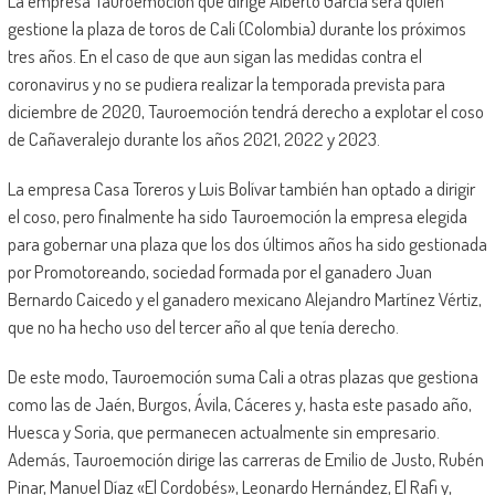
La empresa Tauroemoción que dirige Alberto García será quien
gestione la plaza de toros de Cali (Colombia) durante los próximos
tres años. En el caso de que aun sigan las medidas contra el
coronavirus y no se pudiera realizar la temporada prevista para
diciembre de 2020, Tauroemoción tendrá derecho a explotar el coso
de Cañaveralejo durante los años 2021, 2022 y 2023.
La empresa Casa Toreros y Luis Bolívar también han optado a dirigir
el coso, pero finalmente ha sido Tauroemoción la empresa elegida
para gobernar una plaza que los dos últimos años ha sido gestionada
por Promotoreando, sociedad formada por el ganadero Juan
Bernardo Caicedo y el ganadero mexicano Alejandro Martínez Vértiz,
que no ha hecho uso del tercer año al que tenía derecho.
De este modo, Tauroemoción suma Cali a otras plazas que gestiona
como las de Jaén, Burgos, Ávila, Cáceres y, hasta este pasado año,
Huesca y Soria, que permanecen actualmente sin empresario.
Además, Tauroemoción dirige las carreras de Emilio de Justo, Rubén
Pinar, Manuel Díaz «El Cordobés», Leonardo Hernández, El Rafi y,