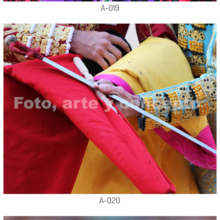
A-019
A-020