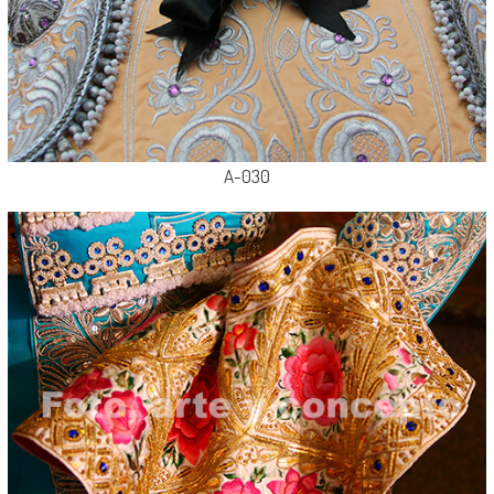
A-030