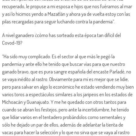
recuperado, le propuse a mi esposa e hijos que nos fuéramos al mar
y así lo hicimos yendo a Mazatlán y ahora ya de vuelta estoy con las
pilas recargadas para seguir luchando contra la pandemia”.
A nivel ganadero ¿cómo has sorteado esta época tan difícil del
Covod-19?
“Ha sido muy complicado. Es el sector al que más le pegó la
pandemia y ante ello he tenido que buscar vías para que nuestro
ganado bravo, que es pura sangre española del encaste Parladé, no
se vaya inédito al rastro. Obviamente para mí es mejor que se lidie,
pero para salvar en algo lo económico he estado vendiendo muy bien
varios toros a espectáculos similares a los jaripeos en los estados de
Michoacán y Guanajuato. Y me he quedado con otros tantos para
cuando se abran los festejos, pero ante la incertidumbre, he tenido
que lidiar varios en el tentadero probándolos como sementales y
sólo he dejado un par de ellos, además de adelantar la tienta de
vacas para hacer la selección y lo que no sirva que se vaya al rastro