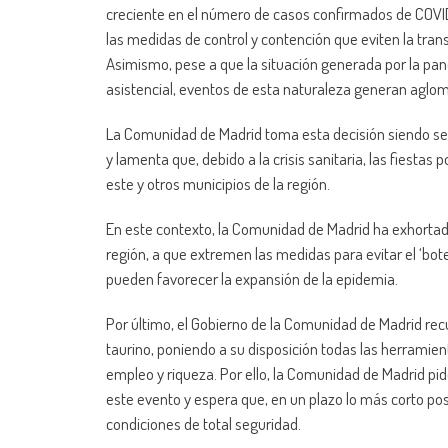
creciente en el número de casos confirmados de COVID-
las medidas de control y contención que eviten la trans
Asimismo, pese a que la situación generada por la pand
asistencial, eventos de esta naturaleza generan aglom
La Comunidad de Madrid toma esta decisión siendo sen
y lamenta que, debido a la crisis sanitaria, las fiesta
este y otros municipios de la región.
En este contexto, la Comunidad de Madrid ha exhortado
región, a que extremen las medidas para evitar el ‘bote
pueden favorecer la expansión de la epidemia.
Por último, el Gobierno de la Comunidad de Madrid recu
taurino, poniendo a su disposición todas las herramie
empleo y riqueza. Por ello, la Comunidad de Madrid pid
este evento y espera que, en un plazo lo más corto posi
condiciones de total seguridad.