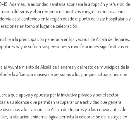
19. Además, la autoridad sanitaria aconseja la adopción y refuerzo de
misión del virus y el incremento de positivos e ingresos hospitalarios.
emia está contenida en la región desde el punto de vista hospitalario y
eraciones en torno al lugar de celebración.
sible a la preocupación generada en los vecinos de Alcalá de Henares,
s populares hayan sufrido suspensiones y modificaciones significativas en
 al Ayuntamiento de Alcalá de Henares y del resto de municipios de la
llón’ y la afluencia masiva de personas a los parques, situaciones que
erda que apoya y apuesta por la iniciativa privada y por el sector
ntas a su alcance que permitan recuperar una actividad que genera
e disculpas a los vecinos de Alcalá de Henares y a los convocantes de
ble, la situación epidemiológica permita la celebración de festejos en