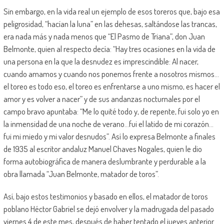
Sin embargo, en la vida real un ejemplo de esos toreros que, bajo esa
peligrosidad, “hacían la luna” en las dehesas, saltándose las trancas,
era nada más y nada menos que “El Pasmo de Triana”, don Juan
Belmonte, quien al respecto decía: “Hay tres ocasiones en la vida de
una persona en la que la desnudez es imprescindible: Al nacer,
cuando amamos y cuando nos ponemos frente a nosotros mismos…
el toreo es todo eso, el toreo es enfrentarse a uno mismo, es hacer el
amor y es volver a nacer” y de sus andanzas nocturnales por el
campo bravo apuntaba: “Me lo quité todo y, de repente, fui solo yo en
la inmensidad de una noche de verano…fui el latido de mi corazón…
fui mi miedo y mi valor desnudos”. Así lo expresa Belmonte a finales
de 1935 al escritor andaluz Manuel Chaves Nogales, quien le dio
forma autobiográfica de manera deslumbrante y perdurable a la
obra llamada “Juan Belmonte, matador de toros”.
Así, bajo estos testimonios y basado en ellos, el matador de toros
poblano Héctor Gabriel se dejó envolver y la madrugada del pasado
viernes 4 de este mes, después de haber tentado el jueves anterior