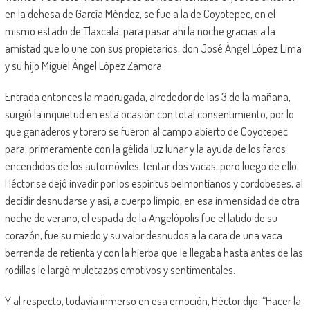
en la dehesa de García Méndez, se fue a la de Coyotepec, en el
mismo estado de Tlaxcala, para pasar ahí la noche gracias a la
amistad que lo une con sus propietarios, don José Ángel López Lima
y su hijo Miguel Ángel López Zamora.
Entrada entonces la madrugada, alrededor de las 3 de la mañana,
surgió la inquietud en esta ocasión con total consentimiento, por lo
que ganaderos y torero se fueron al campo abierto de Coyotepec
para, primeramente con la gélida luz lunar y la ayuda de los faros
encendidos de los automóviles, tentar dos vacas, pero luego de ello,
Héctor se dejó invadir por los espíritus belmontianos y cordobeses, al
decidir desnudarse y así, a cuerpo limpio, en esa inmensidad de otra
noche de verano, el espada de la Angelópolis fue el latido de su
corazón, fue su miedo y su valor desnudos a la cara de una vaca
berrenda de retienta y con la hierba que le llegaba hasta antes de las
rodillas le largó muletazos emotivos y sentimentales.
Y al respecto, todavía inmerso en esa emoción, Héctor dijo: “Hacer la