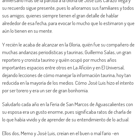
aniversario más de la partida a la Gloria de José Luis Carazo Vega y
su recuerdo sigue presente, pues lo añoramos sus familiares y todos
sus amigos; quienes siempre tienen el gran detalle de hablar
alrededor de esa fecha, para evocar lo mucho que lo estimaron y que
aún lo tienen en su mente.
Y recién le acaba de alcanzar en la Gloria, quién fue su compañero de
muchas andanzas periodísticas y taurinas; Guillermo Salas, un gran
reportero y cronista taurino y quién ocupó por muchos años
importantes espacios entre otros en La Afición y en El Universal,
dejando lecciones de cómo manejar la información taurina, hoy tan
reducida en la mayoría de los medios. Cómo José Luis hizo el intento
por ser torero y era un ser de gran bonhomía.
Saludarlo cada año en la Feria de San Marcos de Aguascalientes con
su esposa era un gusto enorme, pues significaba ratos de charla de
lo que había vivido y de aprender de su entendimiento de lo actual.
Ellos dos, Memo y José Luis, creían en el buen o mal fario -en