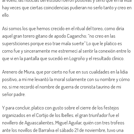
hay veces que ciertas coincidencias pudieran no serlo tanto y creo en
ello.
Así somos los que hemos crecido en el ritual del toreo, como diría
aquel gran torero gitano de apodo Cagancho; “no creo en las
supersticiones porque eso trae mala suerte” Lo que le platico es
como fue y sinceramente me estremecí al sentir la conexión entre lo
que vi en la pantalla que sucedió en Logroño y el resultado clínico.
Arenero de Miura, que por cierto no fue en sus cualidades en la lidia
positivo, a mí me levantó la moral solamente con su nombre y cómo
no, si me recordó el nombre de guerra de cronista taurino de mi
señor padre.
Y para concluir, platico con gusto sobre el cierre de los festejos
organizados en el Cortijo de los Ibelles; el gran triunfador fue el
novillero de Aguascalientes, Miguel Aguilar, quién con tres trofeos
ante los novillos de Barralva el sábado 21 de noviembre, tuvo una