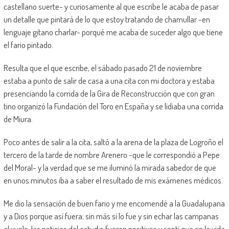
castellano suerte- y curiosamente al que escribe le acaba de pasar
un detalle que pintará de lo que estoy tratando de chamullar -en
lenguaje gitano charlar- porqué me acaba de suceder algo que tiene
el fario pintado.
Resulta que el que escribe, el sábado pasado 21 de noviembre
estaba a punto de salir de casa a una cita con mi doctora y estaba
presenciando la corrida de la Gira de Reconstrucción que con gran
tino organizó la Fundación del Toro en España y se lidiaba una corrida
de Miura.
Poco antes de salir a la cita, saltó a la arena de la plaza de Logroño el
tercero de la tarde de nombre Arenero -que le correspondió a Pepe
del Moral- y la verdad que se me iluminó la mirada sabedor de que
en unos minutos iba a saber el resultado de mis exámenes médicos.
Me dio la sensación de buen fario y me encomendé a la Guadalupana
y a Dios porque así fuera; sin más si lo fue y sin echar las campanas
al vuelo, las noticias del estudio fueron positivas y sentí que en la vida