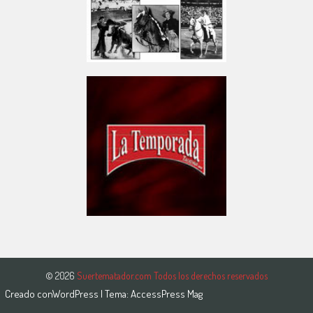
© 2026
Suertematador.com Todos los derechos reservados
Creado con
WordPress
| Tema:
AccessPress Mag