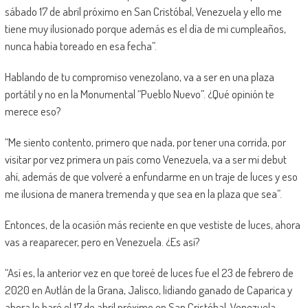
sábado 17 de abril próximo en San Cristóbal, Venezuela y ello me
tiene muy ilusionado porque además es el día de mi cumpleaños,
nunca había toreado en esa fecha”.
Hablando de tu compromiso venezolano, va a ser en una plaza
portátil y no en la Monumental “Pueblo Nuevo”. ¿Qué opinión te
merece eso?
“Me siento contento, primero que nada, por tener una corrida, por
visitar por vez primera un país como Venezuela, va a ser mi debut
ahí, además de que volveré a enfundarme en un traje de luces y eso
me ilusiona de manera tremenda y que sea en la plaza que sea”.
Entonces, de la ocasión más reciente en que vestiste de luces, ahora
vas a reaparecer, pero en Venezuela. ¿Es así?
“Así es, la anterior vez en que toreé de luces fue el 23 de febrero de
2020 en Autlán de la Grana, Jalisco, lidiando ganado de Caparica y
ahora lo haré el 17 de abril próximo en San Cristóbal, Venezuela.