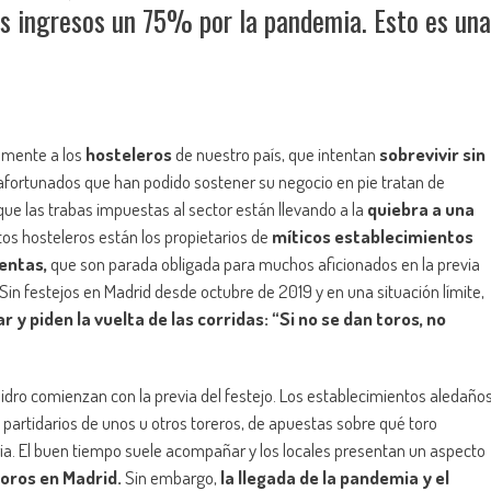
os ingresos un 75% por la pandemia. Esto es una
lmente a los
hosteleros
de nuestro país, que intentan
sobrevivir sin
afortunados que han podido sostener su negocio en pie tratan de
e las trabas impuestas al sector están llevando a la
quiebra a una
tos hosteleros están los propietarios de
míticos establecimientos
Ventas,
que son parada obligada para muchos aficionados en la previa
Sin festejos en Madrid desde octubre de 2019 y en una situación límite,
 y piden la vuelta de las corridas: “Si no se dan toros, no
sidro comienzan con la previa del festejo. Los establecimientos aledaño
s partidarios de unos u otros toreros, de apuestas sobre qué toro
eria. El buen tiempo suele acompañar y los locales presentan un aspecto
toros en Madrid.
Sin embargo,
la llegada de la pandemia y el