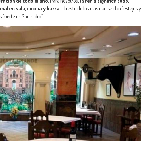
uración de todo el año.
Para nosotros,
la feria significa todo,
al en sala, cocina y barra.
El resto de los días que se dan festejos y
 fuerte es San Isidro”
.