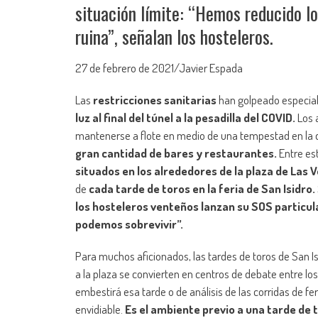
situación límite: “Hemos reducido l
ruina”, señalan los hosteleros.
27 de febrero de 2021/Javier Espada
Las
restricciones sanitarias
han golpeado especia
luz al final del túnel a la pesadilla del COVID.
Los 
mantenerse a flote en medio de una tempestad en la qu
gran cantidad de bares y restaurantes.
Entre es
situados en los alrededores de la plaza de Las 
de
cada tarde de toros en la feria de San Isidro.
los hosteleros venteños lanzan su SOS particular
podemos sobrevivir”.
Para muchos aficionados, las tardes de toros de San I
a la plaza se convierten en centros de debate entre lo
embestirá esa tarde o de análisis de las corridas de f
envidiable.
Es el ambiente previo a una tarde de 