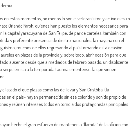
andemia.
oros en estos momentos, no menos lo son el veteranísimo y activo diestro
nate Orlando Faroh, quienes han puesto los elementos necesarios para
 la capital yaracuyana de San Felipe, de par de carteles, también con
trida y preferente presencia de diestro nacionales, la mayoría con el
larguísimo, muchos de ellos regresando al país tomando esta ocasión
ureles en plazas de la provincia y, sobre todo, abrir ocasión para que
estado ausente desde que a mediados de febrero pasado, un displicente
no sin polémica a la temporada taurina emeritense, la que vienen
no.
dilatado el que plazas como las de Tovar y San Cristóbal (la
as en el país- hayan permanecido sin ese colorido y sonido propio de
ones y reúnen intereses todos en torno a dos protagonistas principales
ayan hecho el gran esfuerzo de mantener la “llamita” de la afición con