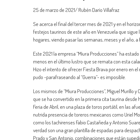
25 de marzo de 2021/ Rubén Darío Villafraz
Se acerca el final del tercer mes de 2021 y en el hori
festejos taurinos de este año en Venezuela que sigue 
hogares, viendo pasar las semanas, meses y el año, a fi
Este 2021 la empresa “Miura Producciones” ha estado en
menos en el último lustro que se remata con esta cala
Hizo el intento de ofrecer Fiesta Brava por enero en el 
pudo -parafraseando al “Guerra”- es imposible.
Los mismos de “Miura Producciones”, Miguel Murillo y Ca
que se ha convertido en la primera cita taurina desd
Feria de Abril, en una plaza de toros portátil, en las af
nutrida presencia de toreros mexicanos como Uriel More
como los tachirenses Fabio Castañeda y Antonio Suarez
verdad son una gran plantilla de espadas para despach
Prado y San Antonio, combinaciones que están suped