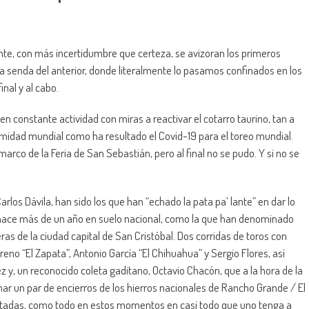
zonte, con más incertidumbre que certeza, se avizoran los primeros
la senda del anterior, donde literalmente lo pasamos confinados en los
nal y al cabo.
 constante actividad con miras a reactivar el cotarro taurino, tan a
midad mundial como ha resultado el Covid-19 para el toreo mundial.
marco de la Feria de San Sebastián, pero al final no se pudo. Y si no se
rlos Dávila, han sido los que han “echado la pata pa’ lante” en dar lo
e hace más de un año en suelo nacional, como la que han denominado
ueras de la ciudad capital de San Cristóbal. Dos corridas de toros con
no “El Zapata”, Antonio García “El Chihuahua” y Sergio Flores, así
 y, un reconocido coleta gaditano, Octavio Chacón, que a la hora de la
ar un par de encierros de los hierros nacionales de Rancho Grande / El
itadas, como todo en estos momentos en casi todo que uno tenga a