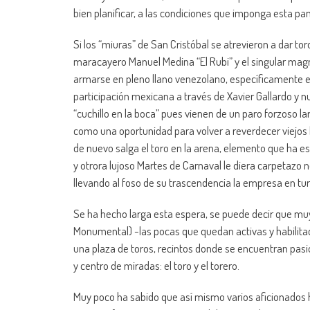
bien planificar, a las condiciones que imponga esta p
Si los “miuras” de San Cristóbal se atrevieron a dar t
maracayero Manuel Medina “El Rubi” y el singular mag
armarse en pleno llano venezolano, específicamente en
participación mexicana a través de Xavier Gallardo y nu
“cuchillo en la boca” pues vienen de un paro forzoso 
como una oportunidad para volver a reverdecer viejos la
de nuevo salga el toro en la arena, elemento que ha 
y otrora lujoso Martes de Carnaval le diera carpetazo 
llevando al foso de su trascendencia la empresa en tur
Se ha hecho larga esta espera, se puede decir que muy 
Monumental) -las pocas que quedan activas y habilitad
una plaza de toros, recintos donde se encuentran pasi
y centro de miradas: el toro y el torero.
Muy poco ha sabido que así mismo varios aficionados h