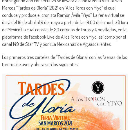
Por segundo año consecutivo se llevara a cabo la Feria Virtual San
Marcos “Tardes de Gloria” 2021 en “A los Toros con Yiyo” el cual
conduce y produce el cronista Ramón Ávila “Yiyo”. La feria virtual se
dará del 16 de abril al 9 de mayo a partir de las 9:00 de la noche (Hora
de México) la cual consta de 20 corridas de toros y 4 novilladas, en la
plataforma de Facebook Live de A los Toros con Yiyo, así como por el
canal 149 de Star TV y por «La Mexicana» de Aguascalientes.
Los primeros tres carteles de “Tardes de Gloria” con las faenas de los
toreros de ayer y ahora son los siguientes: