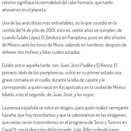
retorno signifique la normalidad del calor humano, que tanto
añoramos en el planeta.
Una de las anécdotas más entrañables, es la que sucedió en la
corrida del 14 de julio de 2001, esto es, veinte años se cumplen, de
cuando Eulalio López El Zotoluco en Pamplona, puso en alto al toreo
de México ante los toros de Miura, saliendo en hombros, después de
obtener dos trofeos y lidiar cuatro astados.
Eulalio actuó aquella tarde, con Juan José Padilla y El Renco. El
primero, ídolo de los pamplonicas, sufrió en su primer astado una
grave cornada en el cuello, durante la lidia de capote y le
correspondió, a quién nació en Azcapotzalco en la ciudad de México
lidiarlo, más el segundo, de Juan José, y los suyos.
La prensa española se volcó en elogios, para quién realizó semejante
hazaña, que hoy recordamos y que la saboreamos en las imágenes,
que varias veces transmitimos en el programa de Toros y Toreros en
Canal 11, con la dirección del licenciado Julio Téllez y desde luego,