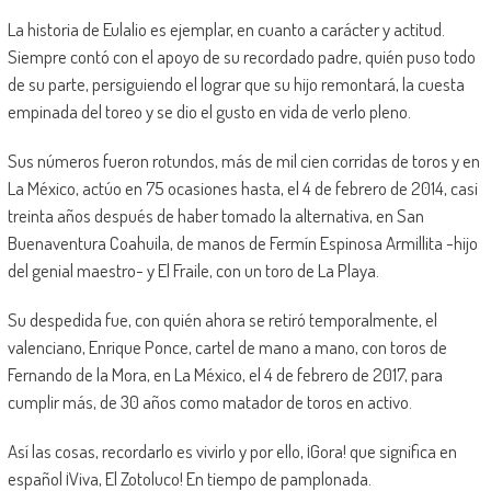
La historia de Eulalio es ejemplar, en cuanto a carácter y actitud.
Siempre contó con el apoyo de su recordado padre, quién puso todo
de su parte, persiguiendo el lograr que su hijo remontará, la cuesta
empinada del toreo y se dio el gusto en vida de verlo pleno.
Sus números fueron rotundos, más de mil cien corridas de toros y en
La México, actúo en 75 ocasiones hasta, el 4 de febrero de 2014, casi
treinta años después de haber tomado la alternativa, en San
Buenaventura Coahuila, de manos de Fermín Espinosa Armillita -hijo
del genial maestro- y El Fraile, con un toro de La Playa.
Su despedida fue, con quién ahora se retiró temporalmente, el
valenciano, Enrique Ponce, cartel de mano a mano, con toros de
Fernando de la Mora, en La México, el 4 de febrero de 2017, para
cumplir más, de 30 años como matador de toros en activo.
Así las cosas, recordarlo es vivirlo y por ello, ¡Gora! que significa en
español ¡Viva, El Zotoluco! En tiempo de pamplonada.