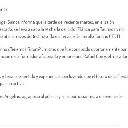
aínos
gel Sainos informa que la tarde del reciente martes, en el salón
estado, se llevó a cabo la IV charla del ciclo “Plática para Taurinos y no
atal a través del Instituto Tlaxcalteca de Desarrollo Taurino (ITDT).
Taurino ¿Tenemos Futuro?”, mismo que fue conducido oportunamente por
ipación del informador, aficionado y empresario Rafael Cue y, el matador
 y llenas de sentido y experiencia concluyendo que el futuro de la Fiest
ipación activa.
uis Angelino, agradeció al público y a los participantes, a quienes se les