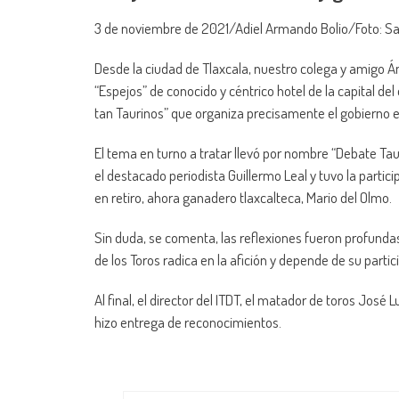
3 de noviembre de 2021/Adiel Armando Bolio/Foto: S
Desde la ciudad de Tlaxcala, nuestro colega y amigo Án
“Espejos” de conocido y céntrico hotel de la capital del 
tan Taurinos” que organiza precisamente el gobierno est
El tema en turno a tratar llevó por nombre “Debate 
el destacado periodista Guillermo Leal y tuvo la partic
en retiro, ahora ganadero tlaxcalteca, Mario del Olmo.
Sin duda, se comenta, las reflexiones fueron profundas
de los Toros radica en la afición y depende de su partic
Al final, el director del ITDT, el matador de toros José L
hizo entrega de reconocimientos.