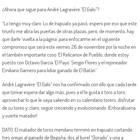
¿Ahora que sigue para André Lagravére “El Galo”?
“Lo tengo muy claro. Lo de Irapuato ya pasó, espero por eso que este
triunfo me abra las puertas de otras plazas, pero, de momento, hay
que darle ‘vuelta a la página’ para enfocarme en el siguiente
compromiso que será este viernes 26 de noviembre por la noche en
el también importante coso ‘El Relicario» de Pueblo, donde estoy
puesto con Octavio García ‘El Payo’ Sergio Flores y el rejoneador
Emiliano Gamero para lidiar ganado de El Batán”.
André Lagravére “El Galo” nos ha confirmado con ello que cada tarde
que torear espera dar algo más, pues a él le gusta ir toro a toro,
aprovechar lo que le vaya saliendo en su calendario torero, disfrutar
de su toreo y, claro, seguir creciendo y evolucionando. ¡Enhorabuena
y suerte matador!
DATO. El matador de toros meridano terminó en Irapuato cortando
tres orejas al ganado de Begoña, dos al burel “Dorado” y una a