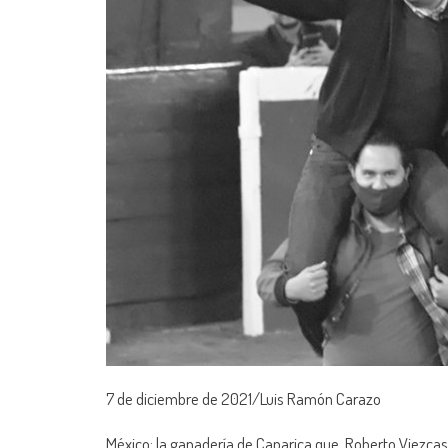
7 de diciembre de 2021/Luis Ramón Carazo
México; la ganadería de Caparica que, Roberto Viezcas