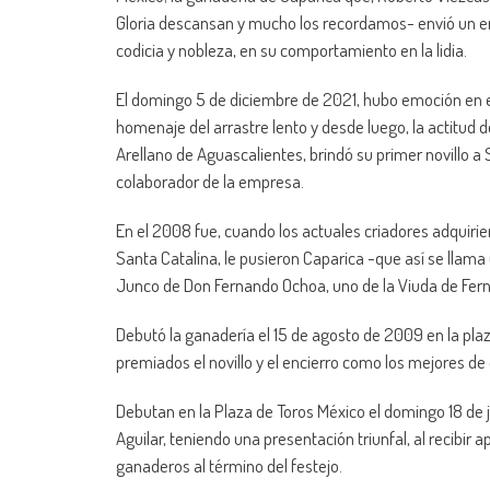
Gloria descansan y mucho los recordamos- envió un enci
codicia y nobleza, en su comportamiento en la lidia.
El domingo 5 de diciembre de 2021, hubo emoción en el r
homenaje del arrastre lento y desde luego, la actitud 
Arellano de Aguascalientes, brindó su primer novillo a 
colaborador de la empresa.
En el 2008 fue, cuando los actuales criadores adquirier
Santa Catalina, le pusieron Caparica -que así se llama
Junco de Don Fernando Ochoa, uno de la Viuda de Fern
Debutó la ganadería el 15 de agosto de 2009 en la plaz
premiados el novillo y el encierro como los mejores d
Debutan en la Plaza de Toros México el domingo 18 de ju
Aguilar, teniendo una presentación triunfal, al recibir a
ganaderos al término del festejo.