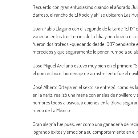
Recuerdo con gran entusiasmo cuando el añorado Julio
Barroso, el rancho de El Rocío y ahí se ubicaron Las H
Juan Pablo Llaguno con el segundo de la tarde “El 17” 
variedad en los tres tercios de la lidia y una buena e
fueron dos trofeos -quedando desde 1987 pendiente el
merecidos y que seguramente lo ponen rumbo a su altern
José Miguel Arellano estuvo muy bien en el primero “S
el que recibió el homenaje de arrastre lento fue el novil
José Alberto Ortega en el sexto se entregó, como es la
en la nariz, realizó una faena con ansias de novillero 
nombres todos alusivos, a quienes en la Gloria seguram
ruedo de La México.
Gran alegría fue pues, ver como una ganadería de recie
logrando éxitos y emociona su comportamiento en el rue