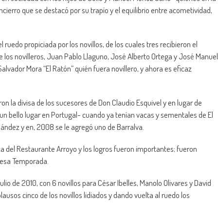
erro que se destacó por su trapío y el equilibrio entre acometividad,
uedo propiciada por los novillos, de los cuales tres recibieron el
de los novilleros, Juan Pablo Llaguno, José Alberto Ortega y José Manuel
Salvador Mora “El Ratón” quién fuera novillero, y ahora es eficaz
on la divisa de los sucesores de Don Claudio Esquivel y en lugar de
 un bello lugar en Portugal- cuando ya tenían vacas y sementales de El
ández y en, 2008 se le agregó uno de Barralva.
a del Restaurante Arroyo y los logros fueron importantes; fueron
e esa Temporada.
lio de 2010, con 6 novillos para César Ibelles, Manolo Olivares y David
plausos cinco de los novillos lidiados y dando vuelta al ruedo los