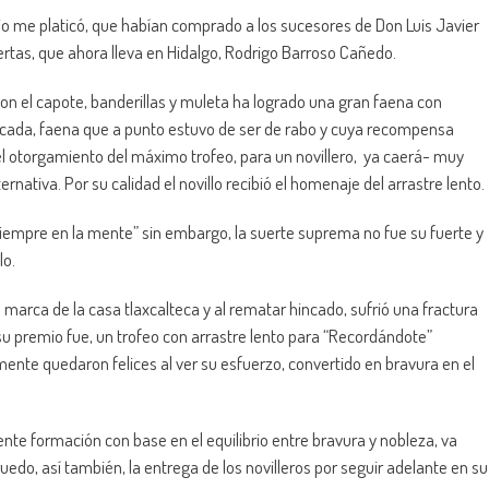
 me platicó, que habían comprado a los sucesores de Don Luis Javier
uertas, que ahora lleva en Hidalgo, Rodrigo Barroso Cañedo.
con el capote, banderillas y muleta ha logrado una gran faena con
stocada, faena que a punto estuvo de ser de rabo y cuya recompensa
 otorgamiento del máximo trofeo, para un novillero, ya caerá- muy
ativa. Por su calidad el novillo recibió el homenaje del arrastre lento.
iempre en la mente” sin embargo, la suerte suprema no fue su fuerte y
lo.
 marca de la casa tlaxcalteca y al rematar hincado, sufrió una fractura
y su premio fue, un trofeo con arrastre lento para “Recordándote”
ente quedaron felices al ver su esfuerzo, convertido en bravura en el
nte formación con base en el equilibrio entre bravura y nobleza, va
do, así también, la entrega de los novilleros por seguir adelante en su