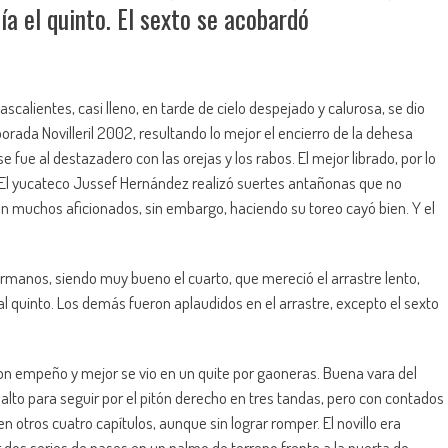
ía el quinto. El sexto se acobardó
calientes, casi lleno, en tarde de cielo despejado y calurosa, se dio
rada Novilleril 2002, resultando lo mejor el encierro de la dehesa
 fue al destazadero con las orejas y los rabos. El mejor librado, por lo
a. El yucateco Jussef Hernández realizó suertes antañonas que no
 en muchos aficionados, sin embargo, haciendo su toreo cayó bien. Y el
ermanos, siendo muy bueno el cuarto, que mereció el arrastre lento,
 quinto. Los demás fueron aplaudidos en el arrastre, excepto el sexto
 con empeño y mejor se vio en un quite por gaoneras. Buena vara del
 alto para seguir por el pitón derecho en tres tandas, pero con contados
n otros cuatro capítulos, aunque sin lograr romper. El novillo era
r dos series de pases en un palmo de terreno frente a la puerta de