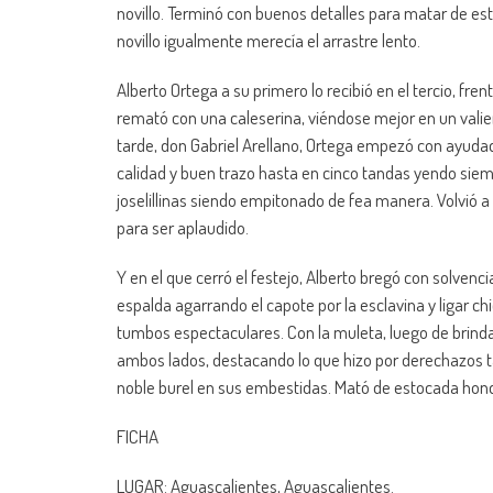
novillo. Terminó con buenos detalles para matar de est
novillo igualmente merecía el arrastre lento.
Alberto Ortega a su primero lo recibió en el tercio, fren
remató con una caleserina, viéndose mejor en un valien
tarde, don Gabriel Arellano, Ortega empezó con ayudad
calidad y buen trazo hasta en cinco tandas yendo siemp
joselillinas siendo empitonado de fea manera. Volvió a
para ser aplaudido.
Y en el que cerró el festejo, Alberto bregó con solven
espalda agarrando el capote por la esclavina y ligar c
tumbos espectaculares. Con la muleta, luego de brinda
ambos lados, destacando lo que hizo por derechazos t
noble burel en sus embestidas. Mató de estocada hond
FICHA
LUGAR: Aguascalientes, Aguascalientes.