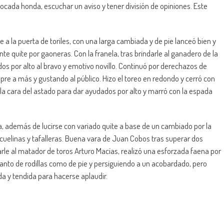
ocada honda, escuchar un aviso y tener división de opiniones. Este
te a la puerta de toriles, con una larga cambiada y de pie lanceó bien y
te quite por gaoneras. Con la franela, tras brindarle al ganadero de la
os por alto al bravo y emotivo novillo. Continuó por derechazos de
re a más y gustando al público. Hizo el toreo en redondo y cerró con
 la cara del astado para dar ayudados por alto y marró con la espada
cia, además de lucirse con variado quite a base de un cambiado por la
hicuelinas y tafalleras. Buena vara de Juan Cobos tras superar dos
rle al matador de toros Arturo Macías, realizó una esforzada faena por
anto de rodillas como de pie y persiguiendo a un acobardado, pero
a y tendida para hacerse aplaudir.