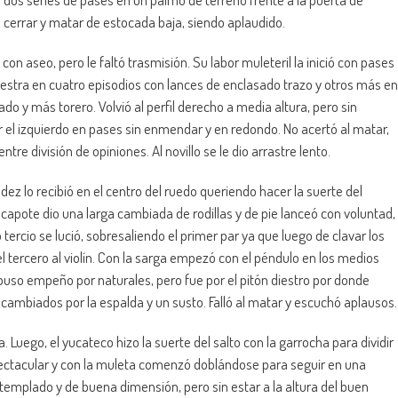
ara cerrar y matar de estocada baja, siendo aplaudido.
on aseo, pero le faltó trasmisión. Su labor muleteril la inició con pases
iestra en cuatro episodios con lances de enclasado trazo y otros más en
do y más torero. Volvió al perfil derecho a media altura, pero sin
r el izquierdo en pases sin enmendar y en redondo. No acertó al matar,
tre división de opiniones. Al novillo se le dio arrastre lento.
ez lo recibió en el centro del ruedo queriendo hacer la suerte del
 capote dio una larga cambiada de rodillas y de pie lanceó con voluntad,
tercio se lució, sobresaliendo el primer par ya que luego de clavar los
el tercero al violín. Con la sarga empezó con el péndulo en los medios
uso empeño por naturales, pero fue por el pitón diestro por donde
 cambiados por la espalda y un susto. Falló al matar y escuchó aplausos
 Luego, el yucateco hizo la suerte del salto con la garrocha para dividir
pectacular y con la muleta comenzó doblándose para seguir en una
emplado y de buena dimensión, pero sin estar a la altura del buen