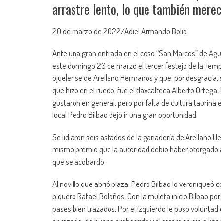
arrastre lento, lo que también merec
20 de marzo de 2022/Adiel Armando Bolio
Ante una gran entrada en el coso “San Marcos” de Aguas
este domingo 20 de marzo el tercer festejo de la Tempo
ojuelense de Arellano Hermanos y que, por desgracia, se
que hizo en el ruedo, fue el tlaxcalteca Alberto Orteg
gustaron en general, pero por falta de cultura taurina
local Pedro Bilbao dejó ir una gran oportunidad.
Se lidiaron seis astados de la ganadería de Arellano H
mismo premio que la autoridad debió haber otorgado al
que se acobardó.
Al novillo que abrió plaza, Pedro Bilbao lo veroniqueó
piquero Rafael Bolaños. Con la muleta inicio Bilbao por
pases bien trazados. Por el izquierdo le puso voluntad e
enrazado, de buena embestida y el torero se dio a liga