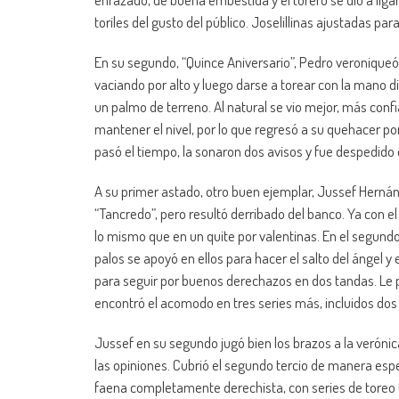
toriles del gusto del público. Joselillinas ajustadas p
En su segundo, “Quince Aniversario”, Pedro veroniqueó c
vaciando por alto y luego darse a torear con la mano d
un palmo de terreno. Al natural se vio mejor, más confia
mantener el nivel, por lo que regresó a su quehacer po
pasó el tiempo, la sonaron dos avisos y fue despedido en
A su primer astado, otro buen ejemplar, Jussef Hernánd
“Tancredo”, pero resultó derribado del banco. Ya con el
lo mismo que en un quite por valentinas. En el segundo 
palos se apoyó en ellos para hacer el salto del ángel y 
para seguir por buenos derechazos en dos tandas. Le p
encontró el acomodo en tres series más, incluidos dos
Jussef en su segundo jugó bien los brazos a la verónica.
las opiniones. Cubrió el segundo tercio de manera es
faena completamente derechista, con series de toreo t