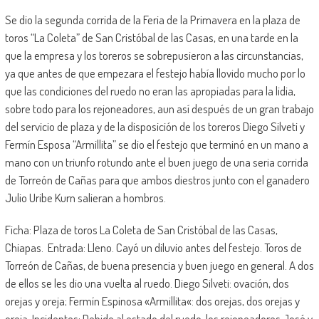
Se dio la segunda corrida de la Feria de la Primavera en la plaza de
toros “La Coleta” de San Cristóbal de las Casas, en una tarde en la
que la empresa y los toreros se sobrepusieron a las circunstancias,
ya que antes de que empezara el festejo había llovido mucho por lo
que las condiciones del ruedo no eran las apropiadas para la lidia,
sobre todo para los rejoneadores, aun así después de un gran trabajo
del servicio de plaza y de la disposición de los toreros Diego Silveti y
Fermín Esposa “Armillita” se dio el festejo que terminó en un mano a
mano con un triunfo rotundo ante el buen juego de una seria corrida
de Torreón de Cañas para que ambos diestros junto con el ganadero
Julio Uribe Kurn salieran a hombros.
Ficha: Plaza de toros La Coleta de San Cristóbal de las Casas,
Chiapas. Entrada: Lleno. Cayó un diluvio antes del festejo. Toros de
Torreón de Cañas, de buena presencia y buen juego en general. A dos
de ellos se les dio una vuelta al ruedo. Diego Silveti: ovación, dos
orejas y oreja; Fermín Espinosa «Armillita«: dos orejas, dos orejas y
oreja. Incidentes: Debido al estado del ruedo, los rejoneadores José y