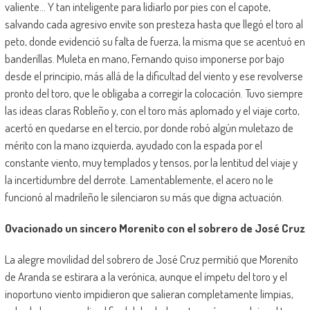
valiente… Y tan inteligente para lidiarlo por pies con el capote,
salvando cada agresivo envite son presteza hasta que llegó el toro al
peto, donde evidenció su falta de fuerza, la misma que se acentuó en
banderillas. Muleta en mano, Fernando quiso imponerse por bajo
desde el principio, más allá de la dificultad del viento y ese revolverse
pronto del toro, que le obligaba a corregir la colocación. Tuvo siempre
las ideas claras Robleño y, con el toro más aplomado y el viaje corto,
acertó en quedarse en el tercio, por donde robó algún muletazo de
mérito con la mano izquierda, ayudado con la espada por el
constante viento, muy templados y tensos, por la lentitud del viaje y
la incertidumbre del derrote. Lamentablemente, el acero no le
funcionó al madrileño le silenciaron su más que digna actuación.
Ovacionado un sincero Morenito con el sobrero de José Cruz
La alegre movilidad del sobrero de José Cruz permitió que Morenito
de Aranda se estirara a la verónica, aunque el ímpetu del toro y el
inoportuno viento impidieron que salieran completamente limpias,