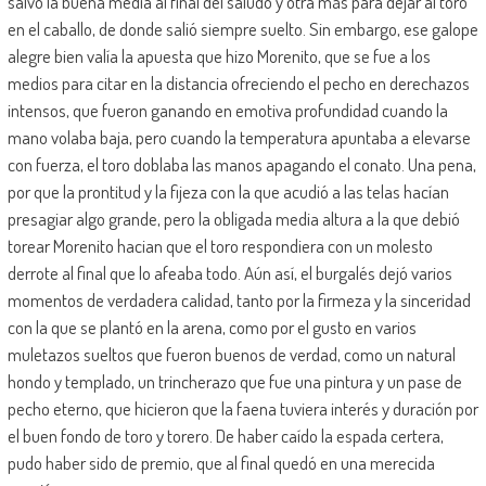
salvo la buena media al final del saludo y otra más para dejar al toro
en el caballo, de donde salió siempre suelto. Sin embargo, ese galope
alegre bien valía la apuesta que hizo Morenito, que se fue a los
medios para citar en la distancia ofreciendo el pecho en derechazos
intensos, que fueron ganando en emotiva profundidad cuando la
mano volaba baja, pero cuando la temperatura apuntaba a elevarse
con fuerza, el toro doblaba las manos apagando el conato. Una pena,
por que la prontitud y la fijeza con la que acudió a las telas hacían
presagiar algo grande, pero la obligada media altura a la que debió
torear Morenito hacian que el toro respondiera con un molesto
derrote al final que lo afeaba todo. Aún así, el burgalés dejó varios
momentos de verdadera calidad, tanto por la firmeza y la sinceridad
con la que se plantó en la arena, como por el gusto en varios
muletazos sueltos que fueron buenos de verdad, como un natural
hondo y templado, un trincherazo que fue una pintura y un pase de
pecho eterno, que hicieron que la faena tuviera interés y duración por
el buen fondo de toro y torero. De haber caído la espada certera,
pudo haber sido de premio, que al final quedó en una merecida