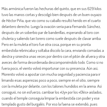
Más armónica fueron las hechuras del quinto, que en sus 629 kilos
tuvo las manos cortas y descolgó bien después de un buen ouyazo
de Héctor Piña, que vio como su caballo resultó herido en el cuarto
delantero derecho. Luego la ovación sería para Fernando Sánchez,
después de un soberbio par de banderillas, esperando al toro con
chulería y saliendo tan torero como suele después de clavar arriba.
Pero en la muleta el toro fue otra cosa, porque en su pronta
embestida rebrincaba y soltaba díscolo la cara, enviando cornadas a
diestra y siniestra unas veces por dentro con el pitón de afuera y otra
aveces de forma desordenada descomponiéndolo todo. Como si no
fuera poco, el viento volvió importunar con su presencia. Aún así,
Morenito volvió a apostar con mucha seguridad y paciencia para ir
limando esas asperezas poco a poco, siempre en el sitio, siempre
con la muleta por delante, con los talones hundidos en la arena. Así
consiguió, no sin esfuerzo, cambiar los «Uy» por los «Olés» aislados,
cuando el temple conseguía limpiar la embestida con poder y ese
templado gusto del burgalés. Por eso la faena se extendió, pues