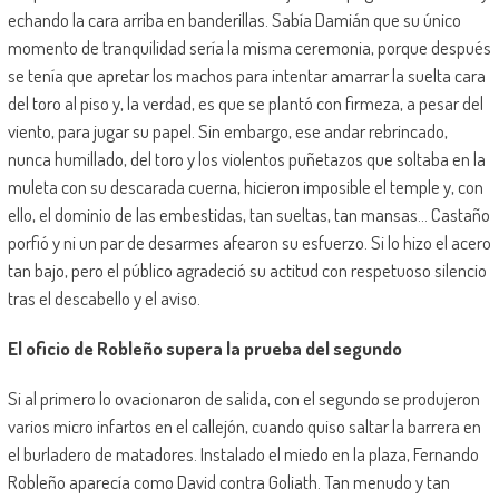
echando la cara arriba en banderillas. Sabía Damián que su único
momento de tranquilidad sería la misma ceremonia, porque después
se tenía que apretar los machos para intentar amarrar la suelta cara
del toro al piso y, la verdad, es que se plantó con firmeza, a pesar del
viento, para jugar su papel. Sin embargo, ese andar rebrincado,
nunca humillado, del toro y los violentos puñetazos que soltaba en la
muleta con su descarada cuerna, hicieron imposible el temple y, con
ello, el dominio de las embestidas, tan sueltas, tan mansas… Castaño
porfió y ni un par de desarmes afearon su esfuerzo. Si lo hizo el acero
tan bajo, pero el público agradeció su actitud con respetuoso silencio
tras el descabello y el aviso.
El oficio de Robleño supera la prueba del segundo
Si al primero lo ovacionaron de salida, con el segundo se produjeron
varios micro infartos en el callejón, cuando quiso saltar la barrera en
el burladero de matadores. Instalado el miedo en la plaza, Fernando
Robleño aparecía como David contra Goliath. Tan menudo y tan