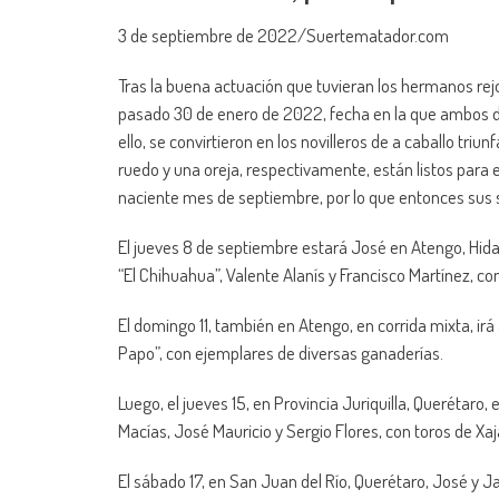
3 de septiembre de 2022/Suertematador.com
Tras la buena actuación que tuvieran los hermanos re
pasado 30 de enero de 2022, fecha en la que ambos d
ello, se convirtieron en los novilleros de a caballo triu
ruedo y una oreja, respectivamente, están listos para 
naciente mes de septiembre, por lo que entonces sus 
El jueves 8 de septiembre estará José en Atengo, Hidal
“El Chihuahua”, Valente Alanís y Francisco Martínez, 
El domingo 11, también en Atengo, en corrida mixta, ir
Papo”, con ejemplares de diversas ganaderías.
Luego, el jueves 15, en Provincia Juriquilla, Querétaro, 
Macías, José Mauricio y Sergio Flores, con toros de Xa
El sábado 17, en San Juan del Río, Querétaro, José y 