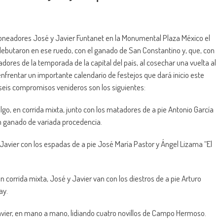
joneadores José y Javier Funtanet en la Monumental Plaza México el
ebutaron en ese ruedo, con el ganado de San Constantino y, que, con
nfadores de la temporada de la capital del país, al cosechar una vuelta al
enfrentar un importante calendario de festejos que dará inicio este
seis compromisos venideros son los siguientes:
go, en corrida mixta, junto con los matadores de a pie Antonio García
con ganado de variada procedencia.
á Javier con los espadas de a pie José María Pastor y Ángel Lizama “El
en corrida mixta, José y Javier van con los diestros de a pie Arturo
jay.
Javier, en mano a mano, lidiando cuatro novillos de Campo Hermoso.