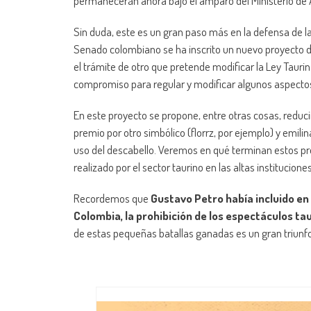
permanecerán ahora bajo el amparo del Ministerio de A
Sin duda, este es un gran paso más en la defensa de la 
Senado colombiano se ha inscrito un nuevo proyecto de
el trámite de otro que pretende modificar la Ley Tauri
compromiso para regular y modificar algunos aspectos 
En este proyecto se propone, entre otras cosas, reduci
premio por otro simbólico (florrz, por ejemplo) y emilin
uso del descabello. Veremos en qué terminan estos pr
realizado por el sector taurino en las altas institucion
Recordemos que
Gustavo Petro había incluido en 
Colombia, la prohibición de los espectáculos ta
de estas pequeñas batallas ganadas es un gran triunfo p