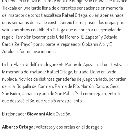
Un lleno en la Plaza de Toros Rodolfo Rodríguez «El Pana» de Apizaco
Tlaxcala en una tarde llena de diferentes sensaciones en memoria
del matador de toros tlaxcalteca Rafael Ortega, quién apenas hace
unas semanas dejara de existir. Sergio Flores paseo dos orejas para
salir a hombros con Alberto Ortega que desorejó a un ejemplar de
regalo. También tocaron pelo Uriel Moreno “El Zapata” y Octavio
García 2el Payo”, por su parte el rejoneador Giobanni Aloi y El
Zotoluco, fueron ovacionados.
Ficha: Plaza Rodolfo Rodríguez «El Pana» de Apizaco, Tlax.- Festival a
la memoria del matador Rafael Ortega, Entrada: Lleno en tarde
nublada. Novillos de distintas ganaderías de juego variado, por orden
de lidia: Boquilla del Carmen, Palma de Río, Marrón, Rancho Seco,
San Isidro, Caparica y uno de San Pablo (7o) como regalo, entre los
que destacó el 3o. que recibió arrastre lento.
El rejoneador
Giovanni Aloi:
Ovación.
Alberto Ortega:
Voltereta y dos orejas en el de regalo.