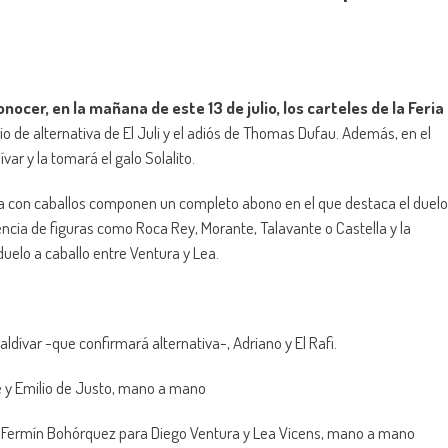
cer, en la mañana de este 13 de julio, los carteles de la Feria
io de alternativa de El Juli y el adiós de Thomas Dufau. Además, en el
var y la tomará el galo Solalito.
ada con caballos componen un completo abono en el que destaca el duelo
encia de figuras como Roca Rey, Morante, Talavante o Castella y la
duelo a caballo entre Ventura y Lea.
ldívar -que confirmará alternativa-, Adriano y El Rafi.
e y Emilio de Justo, mano a mano
 de Fermín Bohórquez para Diego Ventura y Lea Vicens, mano a mano