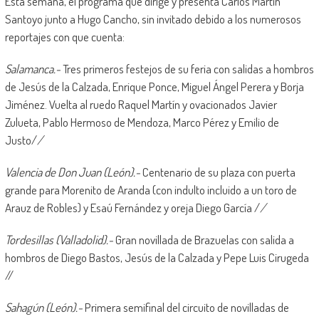
Esta semana, el programa que dirige y presenta Carlos Martín
Santoyo junto a Hugo Cancho, sin invitado debido a los numerosos
reportajes con que cuenta:
Salamanca.-
Tres primeros festejos de su feria con salidas a hombros
de Jesús de la Calzada, Enrique Ponce, Miguel Ángel Perera y Borja
Jiménez. Vuelta al ruedo Raquel Martín y ovacionados Javier
Zulueta, Pablo Hermoso de Mendoza, Marco Pérez y Emilio de
Justo/
/
Valencia de Don Juan (León).-
Centenario de su plaza con puerta
grande para Morenito de Aranda (con indulto incluido a un toro de
Arauz de Robles) y Esaú Fernández y oreja Diego García /
/
Tordesillas (Valladolid).-
Gran novillada de Brazuelas con salida a
hombros de Diego Bastos, Jesús de la Calzada y Pepe Luis Cirugeda
//
Sahagún (León).-
Primera semifinal del circuito de novilladas de