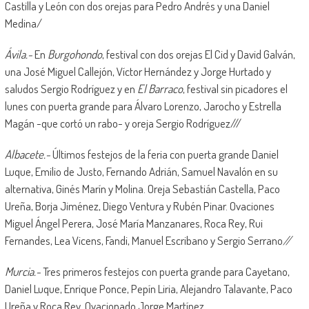
Castilla y León con dos orejas para Pedro Andrés y una Daniel
Medina/
Ávila.-
En
Burgohondo
, festival con dos orejas El Cid y David Galván,
una José Miguel Callejón, Víctor Hernández y Jorge Hurtado y
saludos Sergio Rodríguez y en
El Barraco
, festival sin picadores el
lunes con puerta grande para Álvaro Lorenzo, Jarocho y Estrella
Magán -que cortó un rabo- y oreja Sergio Rodríguez///
Albacete.-
Últimos festejos de la feria con puerta grande Daniel
Luque, Emilio de Justo, Fernando Adrián, Samuel Navalón en su
alternativa, Ginés Marín y Molina. Oreja Sebastián Castella, Paco
Ureña, Borja Jiménez, Diego Ventura y Rubén Pinar. Ovaciones
Miguel Ángel Perera, José María Manzanares, Roca Rey, Rui
Fernandes, Lea Vicens, Fandi, Manuel Escribano y Sergio Serrano
//
Murcia.-
Tres primeros festejos con puerta grande para Cayetano,
Daniel Luque, Enrique Ponce, Pepín Liria, Alejandro Talavante, Paco
Ureña y Roca Rey. Ovacionado Jorge Martínez