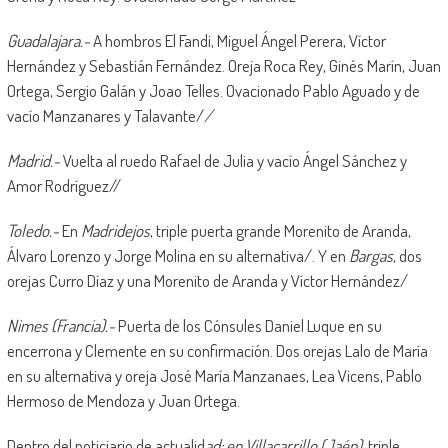
Guadalajara.-
A hombros El Fandi, Miguel Ángel Perera, Víctor
Hernández y Sebastián Fernández. Oreja Roca Rey, Ginés Marín, Juan
Ortega, Sergio Galán y Joao Telles. Ovacionado Pablo Aguado y de
vacío Manzanares y Talavante/
/
Madrid.-
Vuelta al ruedo Rafael de Julia y vacío Ángel Sánchez y
Amor Rodríguez//
Toledo.-
En
Madridejos
, triple puerta grande Morenito de Aranda,
Álvaro Lorenzo y Jorge Molina en su alternativa/. Y en
Bargas
, dos
orejas Curro Díaz y una Morenito de Aranda y Víctor Hernández/
Nimes (Francia).-
Puerta de los Cónsules Daniel Luque en su
encerrona y Clemente en su confirmación. Dos orejas Lalo de María
en su alternativa y oreja José María Manzanaes, Lea Vicens, Pablo
Hermoso de Mendoza y Juan Ortega.
Dentro del noticiario de actualid
ad:
en Villacarrillo (Jaén),
triple