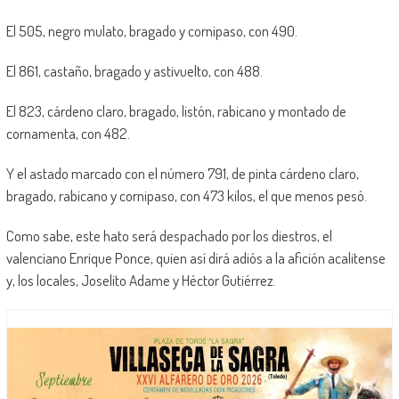
El 505, negro mulato, bragado y cornipaso, con 490.
El 861, castaño, bragado y astivuelto, con 488.
El 823, cárdeno claro, bragado, listón, rabicano y montado de
cornamenta, con 482.
Y el astado marcado con el número 791, de pinta cárdeno claro,
bragado, rabicano y cornipaso, con 473 kilos, el que menos pesó.
Como sabe, este hato será despachado por los diestros, el
valenciano Enrique Ponce, quien así dirá adiós a la afición acalitense
y, los locales, Joselito Adame y Héctor Gutiérrez.