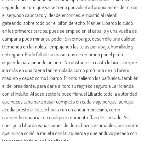
segundo, un toro que ya se frenó por voluntad propia antes de tomar
el segundo capotazo y, desde entonces, embistió al ralentí,
gateando, sobre todo por el pitón derecho. Manuel Libardo lo cuidó
en los primeros tercios, pues se empleó en el caballo y una vuelta de
campana pudo minar su poder. Sin embargo, desarrolló una calidad
tremenda en la muleta, empujando las telas por abajo, humillado y
entregado. Pudo faltale un paso más de recorrido por el pitón
izquierdo para ponerle un pero. No obstante, la casta le hizo siempre
ir a más en una faena tan templada como profunda de un torero
maduro y capaz como Libardo. Pronto salieron los pañuelos, también
el del presidente, para darle al toro su regreso seguro a La Holanda
con el indulto. Al soso sexto le puso Manuel Libardo toda la autoridad
que necesitaba para pasar completo en cada viaje porque, aunque
acudía presto al cite, lo hacía con un andar mortesino, como
queriendo renunciar en cualquier momento. Tan descastado. Así
consiguió Libardo varias series de derechazos estimables, pero entre
que nunca cogió la muleta con la izquierda y que anduvo pesado con
los aceros, todo quedó en silencio.