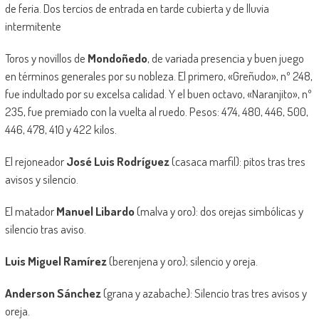
de feria. Dos tercios de entrada en tarde cubierta y de lluvia
intermitente
Toros y novillos de
Mondoñedo
, de variada presencia y buen juego
en términos generales por su nobleza. El primero, «Greñudo», nº 248,
fue indultado por su excelsa calidad. Y el buen octavo, «Naranjito», nº
235, fue premiado con la vuelta al ruedo. Pesos: 474, 480, 446, 500,
446, 478, 410 y 422 kilos.
El rejoneador
José Luis Rodríguez
(casaca marfil): pitos tras tres
avisos y silencio.
El matador
Manuel Libardo
(malva y oro): dos orejas simbólicas y
silencio tras aviso.
Luis Miguel Ramírez
(berenjena y oro); silencio y oreja.
Anderson Sánchez
(grana y azabache): Silencio tras tres avisos y
oreja.