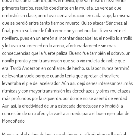
quizá más de la cuenta, pues el novillo, que ya mostró fijeza en los
primeros tercios, resultó obediente en la muleta. Es verdad que
embistió sin clase, pero tuvo cierta vibración en cada viaje, la misma
que se perdió entre tanto tiempo muerto. Quiso atacar Sánchez al
final, pero a su labor le faltó emoción y continuidad. Tuvo suerte el
novillero, pues en un arreón al intentar descabellar, el novillo lo arrolló
y lo tuvo a su merced en la arena, afortunadamente sin más
consecuencias que la fuerte paliza. Bueno fue también el octavo, un
novillo pronto y con transmisión que solo vio muleta de noble que
era. Tardó Anderson en confiarse, de hecho, su labor nunca terminó
de levantar vuelo porque cuando tenía que apretar, el novillero
levantaba el pie del acelerador. Aún así, dejó series interesantes, más
rítmicas y con mayor transmisión los derechazos, y otros muletazos
más profundos por la izquierda, por donde no se asentó de verdad.
Aun así, la efectividad de una estocada defectuosa no impidió la
concesión de un trofeo y la vuelta al ruedo para el buen ejemplar de
Mondoñedo.
Menos mal el sabor de boca cambiópronto. «Greñudo» se llamó el