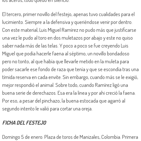
El tercero, primer novillo del festejo, apenas tuvo cualidades para el
lucimiento. Siempre a la defensiva y queriéndose venir por dentro.
Con este material, Luis Miguel Ramírez no pudo más que justificarse
una vez le pudo al toro en dos muletazos por abajo y este no quiso
saber nada más de las telas. Y poco a poco se fue creyendo Luis
Miguel que podía hacerle faena al séptimo, un novillo bondadoso
pero no tonto, al que había que llevarle metido en la muleta para
poder sacarle ese fondo de raza que tenía y que se escondía tras una
tímida reserva en cada envite. Sin embargo, cuando más se le exigió,
mejor respondió el animal. Sobre todo, cuando Ramírez ligó una
buena serie de derechazos. Esa era la linea y por ahi creció la faena.
Por eso, a pesar del pinchazo, la buena estocada que agarró al
segundo intento le valió para cortar una oreja.
FICHA DEL FESTEJO
Domingo 5 de enero. Plaza de toros de Manizales, Colombia. Primera