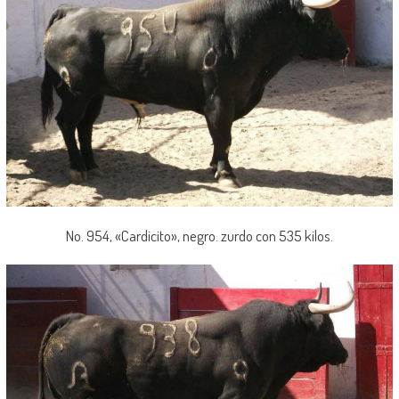
No. 954, «Cardicito», negro. zurdo con 535 kilos.