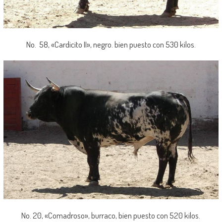
No. 58, «Cardicito II», negro. bien puesto con 530 kilos.
No. 20, «Comadroso», burraco, bien puesto con 520 kilos.