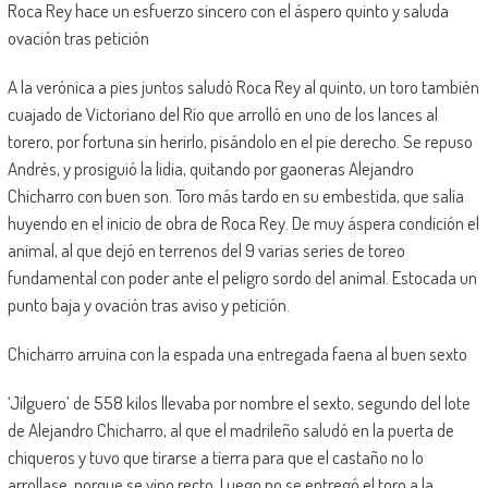
Roca Rey hace un esfuerzo sincero con el áspero quinto y saluda
ovación tras petición
A la verónica a pies juntos saludó Roca Rey al quinto, un toro también
cuajado de Victoriano del Río que arrolló en uno de los lances al
torero, por fortuna sin herirlo, pisándolo en el pie derecho. Se repuso
Andrés, y prosiguió la lidia, quitando por gaoneras Alejandro
Chicharro con buen son. Toro más tardo en su embestida, que salía
huyendo en el inicio de obra de Roca Rey. De muy áspera condición el
animal, al que dejó en terrenos del 9 varias series de toreo
fundamental con poder ante el peligro sordo del animal. Estocada un
punto baja y ovación tras aviso y petición.
Chicharro arruina con la espada una entregada faena al buen sexto
‘Jilguero’ de 558 kilos llevaba por nombre el sexto, segundo del lote
de Alejandro Chicharro, al que el madrileño saludó en la puerta de
chiqueros y tuvo que tirarse a tierra para que el castaño no lo
arrollase, porque se vino recto. Luego no se entregó el toro a la