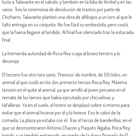
lucía a Talavante en el saludo, y también en la lidia de Ambel y en las
varas. Tras la ceremonia de devolución de trastos por parte de
Chicharro, Talavante planteó una obra de altibajos a un toro al que le
faltó entrega en su conjunto. No fue fácil su embestida, pero costó
que la faena llegase al tendido. Al final fue silenciado tras la estocada
final.
La tremenda autoridad de Roca Rey cuaja al bravo tercero y lo
desoreja
El tercero fue otro toro serio, ‘Frenoso’ de nombre, de 551 kilos, un
animal al que cuidó en los dos primeros tercios Roca Rey. Máxima
tensión en el quite al animal, ya que arrolló al joven peruano en el
remate de los lances que había ejecutado por chicuelinas y
tafalleras. Ya en el suelo, el torero se desplazó sobre sí mismo para
evitar que el animal hiciese por él y lo hiriese. Eso le salvó de la
cornada. La plaza ya estaba con él. Tras el tercio de banderillas, en el
que se desmonteraron Antonio Chacón y Paquito Algaba, Roca Rey
brindó a un tendido entregado, en medio de la diana floreada de El