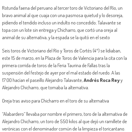
Rotunda faena del peruano al tercer toro de Victoriano del Río, un
bravo animal al que cuaja con una pasmosa quietud y lo desoreja,
pidiendo el tendido incluso un indulto no concedido; Talavante se
topa con un lote sin entrega y Chicharro, que cortó una oreja al
animal de su alternativa, y la espada se la quitó en el sexto
Seis toros de Victoriano del Río y Toros de Cortés (4º) se lidiaban,
este 15 de marzo, en la Plaza de Toros de Valencia para la cita con la
primera corrida de toros de la Feria Taurina de Fallas tras la
suspensión del festejo de ayer por el mal estado del ruedo. A las
17:00 hacían el paseíllo Alejandro Talavante,
Andrés Roca Rey
y
Alejandro Chicharro, que tomaba la alternativa.
Oreja tras aviso para Chicharro en el toro de su alternativa
“Alabardero” llevaba por nombre el primero, toro de la alternativa de
Alejandro Chicharro, un toro de 550 kilos al que dejó un ramillete de
verónicas con el denominador común de la limpieza el toricantano.