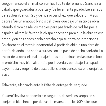
Luego manseó el animal, con un hábil quite de Fernando Sánchez al
caballo que guardaba la puerta, y fue levemente picado; bien en sus
pares Juan Carlos Rey y de nuevo Sánchez, que saludaron. A sus
padres fue un emotivo brindis del joven, que dejó un inicio de obra
citando al toro desde los medios para pasárselo de rodillas por la
espalda. Al toro le faltaba la chispa necesaria para que la obra calase
arriba, y en dos series por la derecha dejó su carta de intenciones
Chicharro en el toreo fundamental. A partir de ahí fue una obra de
porfía, dejando una serie a zurdas con un pase de pecho cantado. Lo
mejor de la obra, el final por ajustadas bernadinas, en las que el toro
le embistió muy bien al remate por la zurda y por abajo. La espada
cayó media y requirió de descabello, siendo concedida una oreja tras
aviso.
Talavante, silenciado ante la falta de entrega del segundo
‘Casero’ llevaba por nombre el segundo, de seria estampa en su
conjunto, bien hecho por detrás. Le mansearon los 537 kilos que