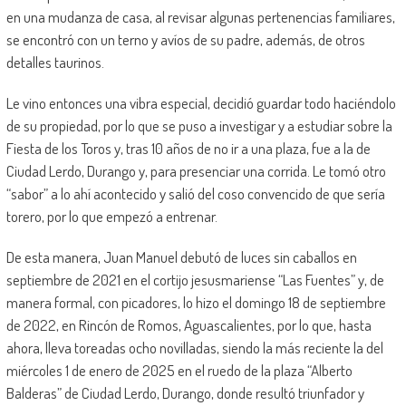
en una mudanza de casa, al revisar algunas pertenencias familiares,
se encontró con un terno y avíos de su padre, además, de otros
detalles taurinos.
Le vino entonces una vibra especial, decidió guardar todo haciéndolo
de su propiedad, por lo que se puso a investigar y a estudiar sobre la
Fiesta de los Toros y, tras 10 años de no ir a una plaza, fue a la de
Ciudad Lerdo, Durango y, para presenciar una corrida. Le tomó otro
“sabor” a lo ahí acontecido y salió del coso convencido de que sería
torero, por lo que empezó a entrenar.
De esta manera, Juan Manuel debutó de luces sin caballos en
septiembre de 2021 en el cortijo jesusmariense “Las Fuentes” y, de
manera formal, con picadores, lo hizo el domingo 18 de septiembre
de 2022, en Rincón de Romos, Aguascalientes, por lo que, hasta
ahora, lleva toreadas ocho novilladas, siendo la más reciente la del
miércoles 1 de enero de 2025 en el ruedo de la plaza “Alberto
Balderas” de Ciudad Lerdo, Durango, donde resultó triunfador y