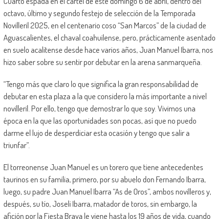
Cuarto espada en el cartel de este domingo 6 de abril, dentro del
octavo, último y segundo festejo de selección de la Temporada
Novilleril 2025, en el centenario coso “San Marcos” de la ciudad de
Aguascalientes, el chaval coahuilense, pero, prácticamente asentado
en suelo acalitense desde hace varios años, Juan Manuel Ibarra, nos
hizo saber sobre su sentir por debutar en la arena sanmarqueña.
“Tengo más que claro lo que significa la gran responsabilidad de
debutar en esta plaza a la que considero la más importante a nivel
novilleril. Por ello, tengo que demostrar lo que soy. Vivimos una
época en la que las oportunidades son pocas, así que no puedo
darme el lujo de desperdiciar esta ocasión y tengo que salir a
triunfar”.
El torreonense Juan Manuel es un torero que tiene antecedentes
taurinos en su familia, primero, por su abuelo don Fernando Ibarra,
luego, su padre Juan Manuel Ibarra “As de Oros”, ambos novilleros y,
después, su tío, Joseli Ibarra, matador de toros, sin embargo, la
afición por la Fiesta Brava le viene hasta los 19 años de vida, cuando