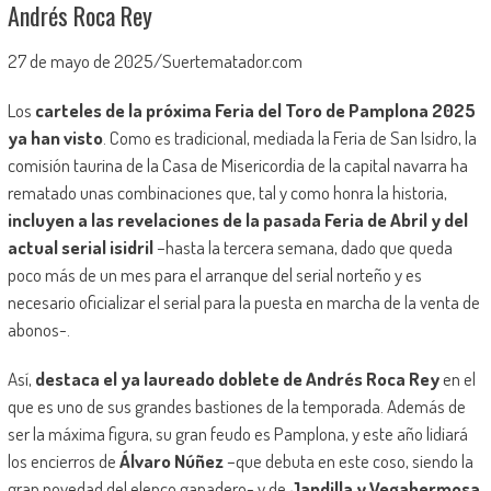
Andrés Roca Rey
27 de mayo de 2025/Suertematador.com
Los
carteles de la próxima Feria del Toro de Pamplona 2025
ya han visto
. Como es tradicional, mediada la Feria de San Isidro, la
comisión taurina de la Casa de Misericordia de la capital navarra ha
rematado unas combinaciones que, tal y como honra la historia,
incluyen a las revelaciones de la pasada Feria de Abril y del
actual serial isidril
–hasta la tercera semana, dado que queda
poco más de un mes para el arranque del serial norteño y es
necesario oficializar el serial para la puesta en marcha de la venta de
abonos-.
Así,
destaca el ya laureado doblete de Andrés Roca Rey
en el
que es uno de sus grandes bastiones de la temporada. Además de
ser la máxima figura, su gran feudo es Pamplona, y este año lidiará
los encierros de
Álvaro Núñez
–que debuta en este coso, siendo la
gran novedad del elenco ganadero- y de
Jandilla y Vegahermosa
.