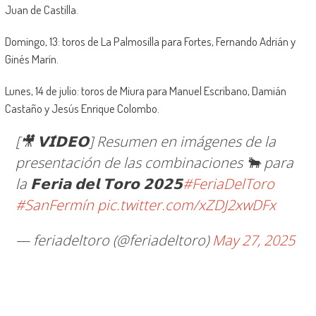
Juan de Castilla.
Domingo, 13: toros de La Palmosilla para Fortes, Fernando Adrián y
Ginés Marín.
Lunes, 14 de julio: toros de Miura para Manuel Escribano, Damián
Castaño y Jesús Enrique Colombo.
[🎥 𝗩𝗜́𝗗𝗘𝗢] Resumen en imágenes de la
presentación de las combinaciones 🐂 para
la 𝗙𝗲𝗿𝗶𝗮 𝗱𝗲𝗹 𝗧𝗼𝗿𝗼 𝟮𝟬𝟮𝟱
#FeriaDelToro
#SanFermín
pic.twitter.com/xZDJ2xwDFx
— feriadeltoro (@feriadeltoro)
May 27, 2025