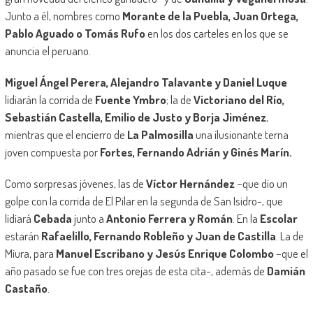
Junto a él, nombres como
Morante de la Puebla, Juan Ortega,
Pablo Aguado o Tomás Rufo
en los dos carteles en los que se
anuncia el peruano.
Miguel Ángel Perera, Alejandro Talavante y Daniel Luque
lidiarán la corrida de
Fuente Ymbro
; la de
Victoriano del Río,
Sebastián Castella, Emilio de Justo y Borja Jiménez
,
mientras que el encierro de
La Palmosilla
una ilusionante terna
joven compuesta por
Fortes, Fernando Adrián y Ginés Marín.
Como sorpresas jóvenes, las de
Víctor Hernández
–que dio un
golpe con la corrida de El Pilar en la segunda de San Isidro-, que
lidiará
Cebada
junto a
Antonio Ferrera y Román
. En la
Escolar
estarán
Rafaelillo, Fernando Robleño y Juan de Castilla
. La de
Miura, para
Manuel Escribano y Jesús Enrique Colombo
–que el
año pasado se fue con tres orejas de esta cita-, además de
Damián
Castaño
.