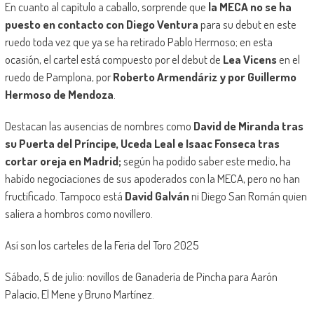
En cuanto al capítulo a caballo, sorprende que
la MECA no se ha
puesto en contacto con Diego Ventura
para su debut en este
ruedo toda vez que ya se ha retirado Pablo Hermoso; en esta
ocasión, el cartel está compuesto por el debut de
Lea Vicens
en el
ruedo de Pamplona, por
Roberto Armendáriz y por Guillermo
Hermoso de Mendoza
.
Destacan las ausencias de nombres como
David de Miranda tras
su Puerta del Príncipe, Uceda Leal e Isaac Fonseca tras
cortar oreja en Madrid;
según ha podido saber este medio, ha
habido negociaciones de sus apoderados con la MECA, pero no han
fructificado. Tampoco está
David Galván
ni Diego San Román quien
saliera a hombros como novillero.
Así son los carteles de la Feria del Toro 2025
Sábado, 5 de julio: novillos de Ganadería de Pincha para Aarón
Palacio, El Mene y Bruno Martínez.