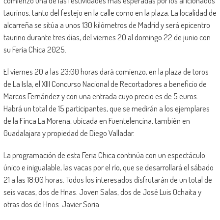
comienzo una de las festividades más esperadas por los aficionados
taurinos, tanto del festejo en la calle como en la plaza. La localidad de
alcarreña se sitúa a unos 130 kilómetros de Madrid y será epicentro
taurino durante tres días, del viernes 20 al domingo 22 de junio con
su Feria Chica 2025.
El viernes 20 a las 23:00 horas dará comienzo, en la plaza de toros
de La Isla, el XIII Concurso Nacional de Recortadores a beneficio de
Marcos Fernández y con una entrada cuyo precio es de 5 euros.
Habrá un total de 15 participantes, que se medirán a los ejemplares
de la Finca La Morena, ubicada en Fuentelencina, también en
Guadalajara y propiedad de Diego Valladar.
La programación de esta Feria Chica continúa con un espectáculo
único e inigualable, las vacas por el río, que se desarrollará el sábado
21 a las 18:00 horas. Todos los interesados disfrutarán de un total de
seis vacas, dos de Hnas. Joven Salas, dos de José Luis Ochaita y
otras dos de Hnos. Javier Soria.