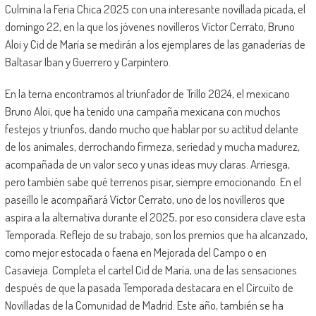
Culmina la Feria Chica 2025 con una interesante novillada picada, el
domingo 22, en la que los jóvenes novilleros Víctor Cerrato, Bruno
Aloi y Cid de María se medirán a los ejemplares de las ganaderías de
Baltasar Iban y Guerrero y Carpintero.
En la terna encontramos al triunfador de Trillo 2024, el mexicano
Bruno Aloi, que ha tenido una campaña mexicana con muchos
festejos y triunfos, dando mucho que hablar por su actitud delante
de los animales, derrochando firmeza, seriedad y mucha madurez,
acompañada de un valor seco y unas ideas muy claras. Arriesga,
pero también sabe qué terrenos pisar, siempre emocionando. En el
paseíllo le acompañará Víctor Cerrato, uno de los novilleros que
aspira a la alternativa durante el 2025, por eso considera clave esta
Temporada. Reflejo de su trabajo, son los premios que ha alcanzado,
como mejor estocada o faena en Mejorada del Campo o en
Casavieja. Completa el cartel Cid de María, una de las sensaciones
después de que la pasada Temporada destacara en el Circuito de
Novilladas de la Comunidad de Madrid. Este año, también se ha