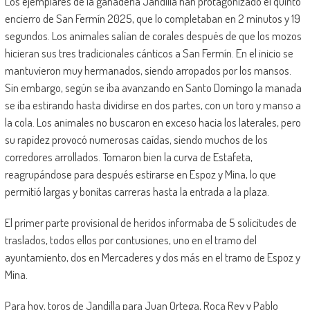
Los ejemplares de la ganadería Jandilla han protagonizado el quinto
encierro de San Fermín 2025, que lo completaban en 2 minutos y 19
segundos. Los animales salían de corales después de que los mozos
hicieran sus tres tradicionales cánticos a San Fermín. En el inicio se
mantuvieron muy hermanados, siendo arropados por los mansos.
Sin embargo, según se iba avanzando en Santo Domingo la manada
se iba estirando hasta dividirse en dos partes, con un toro y manso a
la cola. Los animales no buscaron en exceso hacia los laterales, pero
su rapidez provocó numerosas caídas, siendo muchos de los
corredores arrollados. Tomaron bien la curva de Estafeta,
reagrupándose para después estirarse en Espoz y Mina, lo que
permitió largas y bonitas carreras hasta la entrada a la plaza.
El primer parte provisional de heridos informaba de 5 solicitudes de
traslados, todos ellos por contusiones, uno en el tramo del
ayuntamiento, dos en Mercaderes y dos más en el tramo de Espoz y
Mina.
Para hoy, toros de Jandilla para Juan Ortega, Roca Rey y Pablo