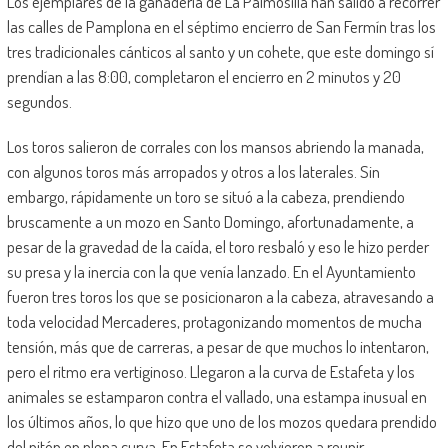
Los ejemplares de la ganadería de La Palmosilla han salido a recorrer
las calles de Pamplona en el séptimo encierro de San Fermín tras los
tres tradicionales cánticos al santo y un cohete, que este domingo sí
prendían a las 8:00, completaron el encierro en 2 minutos y 20
segundos.
Los toros salieron de corrales con los mansos abriendo la manada,
con algunos toros más arropados y otros a los laterales. Sin
embargo, rápidamente un toro se situó a la cabeza, prendiendo
bruscamente a un mozo en Santo Domingo, afortunadamente, a
pesar de la gravedad de la caída, el toro resbaló y eso le hizo perder
su presa y la inercia con la que venía lanzado. En el Ayuntamiento
fueron tres toros los que se posicionaron a la cabeza, atravesando a
toda velocidad Mercaderes, protagonizando momentos de mucha
tensión, más que de carreras, a pesar de que muchos lo intentaron,
pero el ritmo era vertiginoso. Llegaron a la curva de Estafeta y los
animales se estamparon contra el vallado, una estampa inusual en
los últimos años, lo que hizo que uno de los mozos quedara prendido
del pitón en plena curva. En Estafeta se volvieron a reunir,