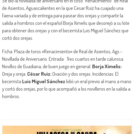
Se dio la novillada de aniversario en el coso “Renacimiento” de Real
de Asientos, Aguascalientes en la que Cesar Ruíz ha cuajado una
faena variada y de entrega para pasear dos orejas y compartir la
salida a hombros con el español Borja Ximelis que desorejó a su lote
para obtener dos orejas y con el becerrista Luis Miguel Sánchez que
cortó dos orejas.
Ficha: Plaza de toros «Renacimiento» de Real de Asientos, Ags.-
Novillada de Aniversario. Entrada: Tres cuartos en tarde calurosa.
Novillos de Guadiana, de buen juego en general.
Borja Ximelis:
Oreja y oreja.
César Ruiz:
Ovación y dos orejas. Incidencias: El
becerrista
Luis Miguel Sánchez
lidió un eral previo al mano a mano
y cortó dos orejas, por lo que acompañó a los novilleros en la salida a
hombros.