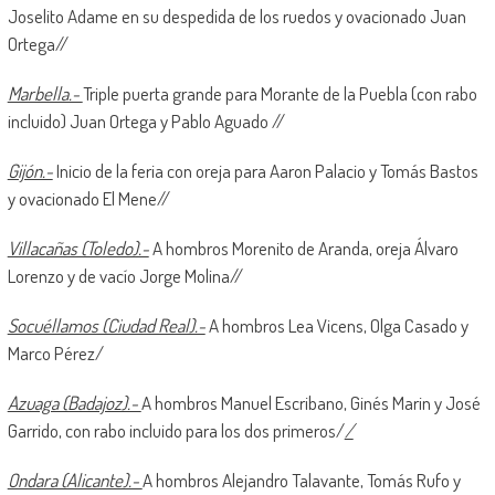
Joselito Adame en su despedida de los ruedos y ovacionado Juan
Ortega//
Marbella.-
Triple puerta grande para Morante de la Puebla (con rabo
incluido) Juan Ortega y Pablo Aguado //
Gijón.-
Inicio de la feria con oreja para Aaron Palacio y Tomás Bastos
y ovacionado El Mene//
Villacañas (Toledo).-
A hombros Morenito de Aranda, oreja Álvaro
Lorenzo y de vacío Jorge Molina//
Socuéllamos (Ciudad Real).-
A hombros Lea Vicens, Olga Casado y
Marco Pérez/
Azuaga (Badajoz).-
A hombros Manuel Escribano, Ginés Marin y José
Garrido, con rabo incluido para los dos primeros/
/
Ondara (Alicante).-
A hombros Alejandro Talavante, Tomás Rufo y