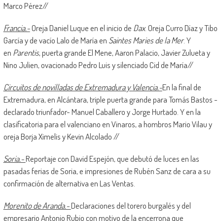
Marco Pérez//
Francia.-
Oreja Daniel Luque en el inicio de
Dax
. Oreja Curro Díaz y Tibo
García y de vacío Lalo de María en
Saintes Maries de la Mer
. Y
en
Parentis
, puerta grande El Mene, Aaron Palacio, Javier Zulueta y
Nino Julien, ovacionado Pedro Luis y silenciado Cid de María//
Circuitos de novilladas de Extremadura y Valencia.-
En la final de
Extremadura, en Alcántara, triple puerta grande para Tomás Bastos -
declarado triunfador- Manuel Caballero y Jorge Hurtado. Y en la
clasificatoria para el valenciano en Vinaros, a hombros Mario Vilau y
oreja Borja Ximelis y Kevin Alcolado //
Soria.-
Reportaje con David Espejón, que debutó de luces en las
pasadas ferias de Soria, e impresiones de Rubén Sanz de cara a su
confirmación de alternativa en Las Ventas.
Morenito de Aranda.-
Declaraciones del torero burgalés y del
empresario Antonio Rubio con motivo de la encerrona que