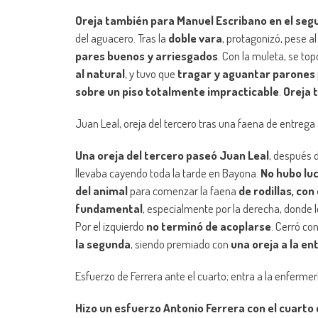
Oreja también para Manuel Escribano en el seg
del aguacero. Tras la
doble vara
, protagonizó, pese a
pares buenos y arriesgados
. Con la muleta, se to
al natural
, y tuvo que
tragar y aguantar parones
sobre un piso totalmente impracticable
.
Oreja 
Juan Leal, oreja del tercero tras una faena de entrega
Una oreja del tercero paseó Juan Leal
, después d
llevaba cayendo toda la tarde en Bayona.
No hubo lu
del animal
para comenzar la faena
de rodillas, co
fundamental
, especialmente por la derecha, donde 
Por el izquierdo
no terminó de acoplarse
. Cerró co
la segunda
, siendo premiado con
una oreja a la en
Esfuerzo de Ferrera ante el cuarto; entra a la enfermerí
Hizo un esfuerzo Antonio Ferrera con el cuarto 