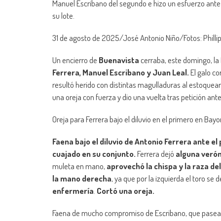
Manuel Escribano del segundo e hizo un esfuerzo ante
su lote.
31 de agosto de 2025/José Antonio Niño/Fotos: Phillipe
Un encierro de
Buenavista
cerraba, este domingo, la
Ferrera, Manuel Escribano y Juan Leal.
El galo co
resultó herido con distintas magulladuras al estoquear al
una oreja con fuerza y dio una vuelta tras petición ante
Oreja para Ferrera bajo el diluvio en el primero en Bay
Faena bajo el diluvio de Antonio Ferrera ante el
cuajado en su conjunto.
Ferrera dejó
alguna verón
muleta en mano,
aprovechó la chispa y la raza del
la mano derecha
, ya que por la izquierda el toro se 
enfermería
.
Cortó una oreja.
Faena de mucho compromiso de Escribano, que pasea 