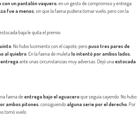
o con un pantalón vaquero
, en un gesto de compromiso y entrega.
aza fue a menos
, sin que la faena pudiera tomar vuelo, pero con la
 estocada baja le quita el premio
quinto
. No hubo lucimiento con el capote, pero
puso tres pares de
mo al quiebro
. En la faena de muleta
lo intentó por ambos lados
,
 entrega
ante unas circunstancias muy adversas. Dejó una
estocada
 una faena de
entrega bajo el aguacero
que seguía cayendo. No hubo
por ambos pitones
, consiguiendo
alguna serie por el derecho
. Por
 no tomó vuelo.