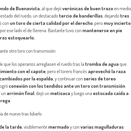
undo de Buenavista
, al que dejó
verónicas de buen trazo
en medi
l estado del ruedo, un destacado
tercio de banderillas
, dejando
tres
pó con
un toro de cierta calidad por el derecho
, pero
muy incierto
por ese lado el de Gerena. Bastante tuvo con
mantenerse en pie
tras estoquearlo.
 ante otro toro con transmisión
e que los operarios arreglasen el ruedo tras la
tromba de agua
que
cimiento con el capote
, pero el torero francés
aprovechó la raza
n cambiados por la espalda
, y continuar con
series de toreo
logró
conexión con los tendidos ante un toro con transmisión
.
n un
arrimón final
, dejó un
metisaca
y luego una
estocada caída a
trega
.
a de nuevo tras lidiarlo
de la tarde
, visiblemente
mermado
y con
varias magulladuras