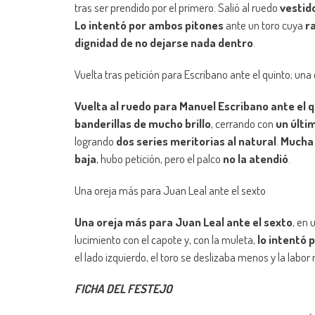
tras ser prendido por el primero. Salió al ruedo
vestid
Lo intentó por ambos pitones
ante un toro cuya
r
dignidad de no dejarse nada dentro
.
Vuelta tras petición para Escribano ante el quinto; una
Vuelta al ruedo para Manuel Escribano ante el 
banderillas de mucho brillo
, cerrando con
un últi
logrando
dos series meritorias al natural
.
Mucha
baja
, hubo petición, pero el palco
no la atendió
.
Una oreja más para Juan Leal ante el sexto
Una oreja más para Juan Leal ante el sexto
, en
lucimiento con el capote y, con la muleta,
lo intentó 
el lado izquierdo, el toro se deslizaba menos y la labor
FICHA DEL FESTEJO