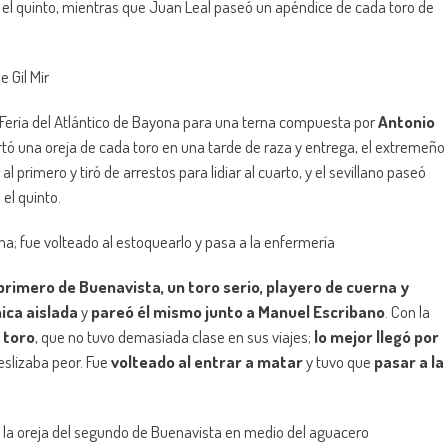
 el quinto, mientras que Juan Leal paseó un apéndice de cada toro de
 Gil Mir
 Feria del Atlántico de Bayona para una terna compuesta por
Antonio
rtó una oreja de cada toro en una tarde de raza y entrega, el extremeño
 primero y tiró de arrestos para lidiar al cuarto, y el sevillano paseó
 el quinto.
ona; fue volteado al estoquearlo y pasa a la enfermería
 primero de Buenavista, un toro serio, playero de cuerna y
ica aislada
y
pareó él mismo junto a Manuel Escribano
. Con la
 toro
, que no tuvo demasiada clase en sus viajes;
lo mejor llegó por
deslizaba peor. Fue
volteado al entrar a matar
y tuvo que
pasar a la
la oreja del segundo de Buenavista en medio del aguacero