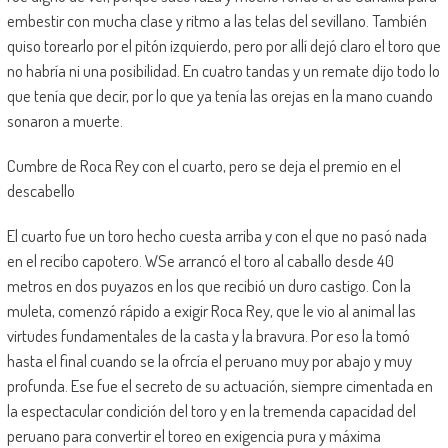
embestir con mucha clase y ritmo a las telas del sevillano. También
quiso torearlo por el pitón izquierdo, pero por allí dejó claro el toro que
no habría ni una posibilidad. En cuatro tandas y un remate dijo todo lo
que tenía que decir, por lo que ya tenía las orejas en la mano cuando
sonaron a muerte.
Cumbre de Roca Rey con el cuarto, pero se deja el premio en el
descabello
El cuarto fue un toro hecho cuesta arriba y con el que no pasó nada
en el recibo capotero. WSe arrancó el toro al caballo desde 40
metros en dos puyazos en los que recibió un duro castigo. Con la
muleta, comenzó rápido a exigir Roca Rey, que le vio al animal las
virtudes fundamentales de la casta y la bravura. Por eso la tomó
hasta el final cuando se la ofrcía el peruano muy por abajo y muy
profunda. Ese fue el secreto de su actuación, siempre cimentada en
la espectacular condición del toro y en la tremenda capacidad del
peruano para convertir el toreo en exigencia pura y máxima