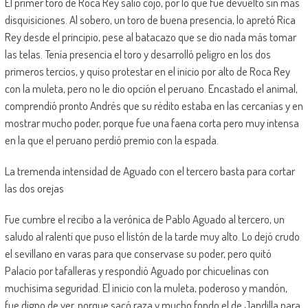
El primer toro de Roca Rey salió cojo, por lo que fue devuelto sin más
disquisiciones. Al sobero, un toro de buena presencia, lo apretó Rica
Rey desde el principio, pese al batacazo que se dio nada más tomar
las telas. Tenía presencia el toro y desarrolló peligro en los dos
primeros tercios, y quiso protestar en el inicio por alto de Roca Rey
con la muleta, pero no le dio opción el peruano. Encastado el animal,
comprendió pronto Andrés que su rédito estaba en las cercanías y en
mostrar mucho poder, porque fue una faena corta pero muy intensa
en la que el peruano perdió premio con la espada.
La tremenda intensidad de Aguado con el tercero basta para cortar
las dos orejas
Fue cumbre el recibo a la verónica de Pablo Aguado al tercero, un
saludo al ralentí que puso el listón de la tarde muy alto. Lo dejó crudo
el sevillano en varas para que conservase su poder, pero quitó
Palacio por tafalleras y respondió Aguado por chicuelinas con
muchísima seguridad. El inicio con la muleta, poderoso y mandón,
fue digno de ver, porque sacó raza y mucho fondo el de Jandilla para