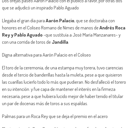
Dos orejas paseó Aarón Palacio con el público a favor, por otras dos
que se adjudicó un inspirado Pablo Aguado
Llegaba el gran día para
Aarón Palacio
, que se doctoraba con
honores en el Coliseo Romano de Nimes de manos de
Andrés Roca
Rey y Pablo Aguado
-que sustituía a José María Manzanares- y
con una corrida de toros de
Jandilla
.
Digna alternativa para Aarón Palacio en el Coliseo
El toro de la ceremonia, de una estampa muy torera, tuvo carencias
desde el tercio de banderillas hasta la muleta, pese a que quisieron
las cuarillas lucierlo todo lo más que pudieran. No desfalleció el torero
en su intención. y fue capa de mantener el interés en la firmeza
necesaria, pese a que hubiera lucido mejor de haber tenido el titular
un par de docenas más de toros a sus espaldas.
Palmas para un Roca Rey que se deja el premio en el acero