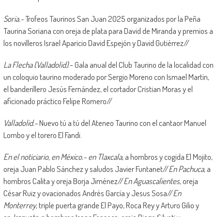
Soria.-
Trofeos Taurinos San Juan 2025 organizados por la Peña
Taurina Soriana con oreja de plata para David de Miranda y premios a
los novilleros Israel Aparicio David Espejón y David Gutiérrez//
La Flecha (Valladolid)
.- Gala anual del Club Taurino de la localidad con
un coloquio taurino moderado por Sergio Moreno con Ismael Martín,
el banderillero Jesús Fernández, el cortador Cristian Moras y el
aficionado práctico Felipe Romero//
Valladolid.-
Nuevo tú a tú del Ateneo Taurino con el cantaor Manuel
Lombo y el torero El Fandi.
En el noticiario, en México.-
en Tlaxcala
, a hombros y cogida El Mojito,
oreja Juan Pablo Sánchez y saludos Javier Funtanet//
En Pachuca
, a
hombros Calita y oreja Borja Jiménez//
En Aguascalientes
, oreja
César Ruiz y ovacionados Andrés García y Jesus Sosa//
En
Monterrey
, triple puerta grande El Payo, Roca Rey y Arturo Gilio y