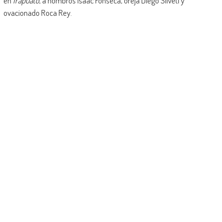
en
Irapuato
, a hombros Isaac Fonseca, oreja Diego Silveti y
ovacionado Roca Rey.