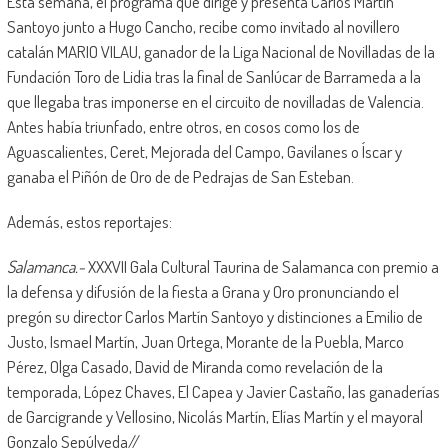
Esta semana, el programa que dirige y presenta Carlos Martín
Santoyo junto a Hugo Cancho, recibe como invitado al novillero
catalán MARIO VILAU, ganador de la Liga Nacional de Novilladas de la
Fundación Toro de Lidia tras la final de Sanlúcar de Barrameda a la
que llegaba tras imponerse en el circuito de novilladas de Valencia.
Antes había triunfado, entre otros, en cosos como los de
Aguascalientes, Ceret, Mejorada del Campo, Gavilanes o Íscar y
ganaba el Piñón de Oro de de Pedrajas de San Esteban.
Además, estos reportajes:
Salamanca.-
XXXVII Gala Cultural Taurina de Salamanca con premio a
la defensa y difusión de la fiesta a Grana y Oro pronunciando el
pregón su director Carlos Martín Santoyo y distinciones a Emilio de
Justo, Ismael Martín, Juan Ortega, Morante de la Puebla, Marco
Pérez, Olga Casado, David de Miranda como revelación de la
temporada, López Chaves, El Capea y Javier Castaño, las ganaderías
de Garcigrande y Vellosino, Nicolás Martín, Elías Martín y el mayoral
Gonzalo Sepúlveda//